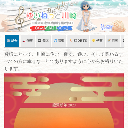
Skip
to
content
総合
催事
🏛 各区
音楽
SPORTS
子育
応募
🏛
皆様にとって、川崎に住む、働く、遊ぶ、そして関わるす
べての方に幸せな一年でありますように心からお祈りいた
します。