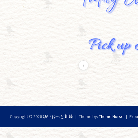
‹
Copyright © 2026
ゆいねっと川崎
Theme by:
Theme Horse
Prou