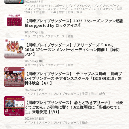
2026年8月5日
イベント｜お出かけ｜スポーツ｜ブレイブアレウス｜ブレイブサンダース｜
フロンターレ｜フロンティアーズ｜レッドウェーブ｜レッドロケッツ｜各区
情報｜子育｜学ぶ｜応募｜総合｜行政｜遊ぶ
【川崎ブレイブサンダース】2025-26シーズン ファン感謝
祭 supported by ロックアイス®
2026年5月21日
スポーツ｜ブレイブサンダース｜総合
【川崎ブレイブサンダース】チアリーダーズ「IRIS」
2026-27シーズン メンバーオーディション開催！【締切
5/24】
2026年4月18日
スポーツ｜ブレイブサンダース｜総合
【川崎ブレイブサンダース】- ティップネス川崎 – 川崎ブ
レイブサンダース チアダンススクール「IRIS GIRLS」無
料体験会【3/11】
2026年4月15日
イベント｜スポーツ｜ブレイブサンダース｜子育｜学ぶ｜総合
【川崎ブレイブサンダース】 @とどろきアリーナ】「可愛
くてごめん」が川崎に響く！3/11群馬戦に「高嶺のなでし
こ」来場決定【3/11】
2026年3月11日
イベント｜スポーツ｜ブレイブサンダース｜総合