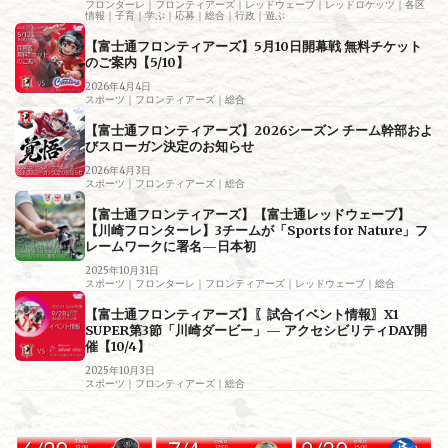
フロンターレ｜フロンティアーズ｜レッドウェーブ｜レッドロケッツ｜各区
情報｜子育｜学ぶ｜応募｜総合｜行政｜遊ぶ
【富士通フロンティアーズ】5月10日開幕戦 無料チケット
のご案内【5/10】
2026年4月4日
スポーツ｜フロンティアーズ｜総合
【富士通フロンティアーズ】2026シーズン チーム幹部およ
びスローガン決定のお知らせ
2026年4月3日
スポーツ｜フロンティアーズ｜総合
【富士通フロンティアーズ】【富士通レッドウェーブ】
【川崎フロンターレ】3チームが「Sports for Nature」フ
レームワークに署名—日本初
2025年10月31日
スポーツ｜フロンターレ｜フロンティアーズ｜レッドウェーブ｜総合
【富士通フロンティアーズ】〖試合イベント情報〗X1
SUPER第3節「川崎ダービー」— アクセシビリティDAY開
催【10/4】
2025年10月3日
スポーツ｜フロンティアーズ｜総合