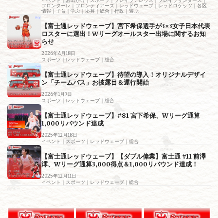
イベント｜お出かけ｜スポーツ｜ブレイブアレウス｜ブレイブサンダース｜
フロンターレ｜フロンティアーズ｜レッドウェーブ｜レッドロケッツ｜各区
情報｜子育｜学ぶ｜応募｜総合｜行政｜遊ぶ
【富士通レッドウェーブ】宮下希保選手が3×3女子日本代表
ロスターに選出！Wリーグオールスター出場に関するお知
らせ
2026年4月18日
スポーツ｜レッドウェーブ｜総合
【富士通レッドウェーブ】待望の導入！オリジナルデザイ
ン「チームバス」お披露目＆運行開始
2026年1月7日
スポーツ｜レッドウェーブ｜総合
【富士通レッドウェーブ】#81 宮下希保、Wリーグ通算
1,000リバウンド達成
2025年12月18日
イベント｜スポーツ｜レッドウェーブ｜総合
【富士通レッドウェーブ】【ダブル偉業】富士通 #11 前澤
澪、Wリーグ通算3,000得点＆1,000リバウンド達成！
2025年12月11日
イベント｜スポーツ｜レッドウェーブ｜総合