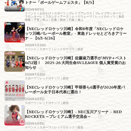
トナー「ボールゲームフェスタ」【8/5】
2026年8月5日
イベント｜お出かけ｜スポーツ｜ブレイブアレウス｜ブレイブサンダース｜
フロンターレ｜フロンティアーズ｜レッドウェーブ｜レッドロケッツ｜各区
情報｜子育｜学ぶ｜応募｜総合｜行政｜遊ぶ
【NECレッドロケッツ川崎】令和8年度「NECレッドロケ
ッツ川崎バレーボール教室」- 東急ドレッセとどろきアリー
ナ – 【6/1-6/26】
2026年5月26日
イベント｜スポーツ｜レッドロケッツ｜総合
【NECレッドロケッツ川崎】佐藤淑乃選手が MVP＋ベスト
6の2冠！ 2025-26 大同生命SV.LEAGUE 個人賞受賞のお
知らせ
2026年5月21日
スポーツ｜レッドロケッツ｜総合
【NECレッドロケッツ川崎】甲萌香ら6選手が2026年度バ
レーボール女子日本代表に選出！
2026年4月17日
スポーツ｜レッドロケッツ｜総合
【NECレッドロケッツ川崎】- NEC玉川アリーナ – RED
ROCKETS ～プレミアム選手交流会～
2026年4月17日
イベント｜スポーツ｜レッドロケッツ｜総合