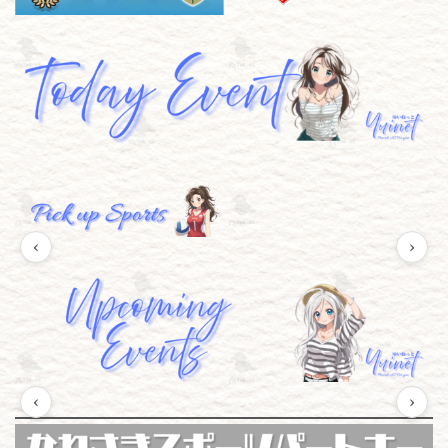
‹
›
‹
›