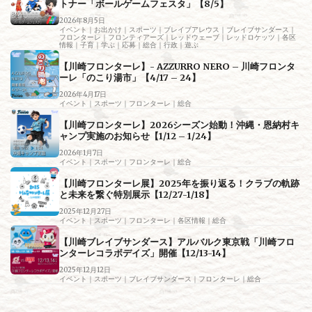
トナー「ボールゲームフェスタ」【8/5】
2026年8月5日
イベント｜お出かけ｜スポーツ｜ブレイブアレウス｜ブレイブサンダース｜
フロンターレ｜フロンティアーズ｜レッドウェーブ｜レッドロケッツ｜各区
情報｜子育｜学ぶ｜応募｜総合｜行政｜遊ぶ
【川崎フロンターレ】- AZZURRO NERO – 川崎フロンタ
ーレ「のこり湯市」【4/17 – 24】
2026年4月17日
イベント｜スポーツ｜フロンターレ｜総合
【川崎フロンターレ】2026シーズン始動！沖縄・恩納村キ
ャンプ実施のお知らせ【1/12 – 1/24】
2026年1月7日
イベント｜スポーツ｜フロンターレ｜総合
【川崎フロンターレ展】2025年を振り返る！クラブの軌跡
と未来を繋ぐ特別展示【12/27-1/18】
2025年12月27日
イベント｜スポーツ｜フロンターレ｜各区情報｜総合
【川崎ブレイブサンダース】アルバルク東京戦「川崎フロ
ンターレコラボデイズ」開催【12/13-14】
2025年12月12日
イベント｜スポーツ｜ブレイブサンダース｜フロンターレ｜総合