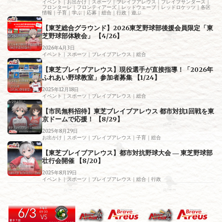
イベント｜お出かけ｜スポーツ｜ブレイブアレウス｜ブレイブサンダース｜
フロンターレ｜フロンティアーズ｜レッドウェーブ｜レッドロケッツ｜各区
情報｜子育｜学ぶ｜応募｜総合｜行政｜遊ぶ
【東芝総合グラウンド】2026東芝野球部後援会員限定「東
芝野球部体験会」 【4/26】
2026年4月3日
イベント｜スポーツ｜ブレイブアレウス｜総合
【東芝ブレイブアレウス】現役選手が直接指導！「2026年
ふれあい野球教室」参加者募集 【1/24】
2025年12月18日
イベント｜スポーツ｜ブレイブアレウス｜総合
【市民無料招待】東芝ブレイブアレウス 都市対抗1回戦を東
京ドームで応援！ 【8/29】
2025年8月29日
お出かけ｜スポーツ｜ブレイブアレウス｜子育｜総合
【東芝ブレイブアレウス】都市対抗野球大会 ― 東芝野球部
壮行会開催 【8/20】
2025年8月19日
イベント｜スポーツ｜ブレイブアレウス｜総合｜行政