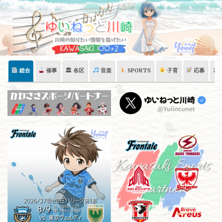
Skip
to
content
総合
催事
🏛 各区
音楽
SPORTS
子育
応募
🏛