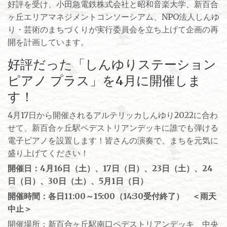
好評を受け、小田急電鉄株式会社と昭和音楽大学、新百合
ヶ丘エリアマネジメントコンソーシアム、NPO法人しんゆ
り・芸術のまちづくりが実行委員会を立ち上げて企画の再
開を計画しています。
好評だった「しんゆりステーション
ピアノ プラス」を4月に開催しま
す！
4月17日から開催されるアルテリッカしんゆり2022に合わ
せて、新百合ヶ丘駅ペデストリアンデッキに誰でも弾ける
電子ピアノを設置します！皆さんの演奏で、まちを元気に
盛り上げてください！
開催日：4月16日（土）、17日（日）、23日（土）、24
日（日）、30日（土）、5月1日（日）
開催時間：各日11:00～15:00（14:30受付終了） ＜雨天
中止＞
開催場所：新百合ヶ丘駅南口ペデストリアンデッキ 中央