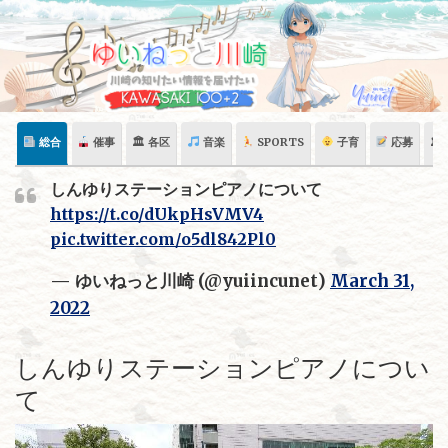
Skip
to
content
総合
催事
🏛 各区
音楽
SPORTS
子育
応募
🏛
しんゆりステーションピアノについて
https://t.co/dUkpHsVMV4
pic.twitter.com/o5dl842Pl0
— ゆいねっと川崎 (@yuiincunet)
March 31,
2022
しんゆりステーションピアノについ
て