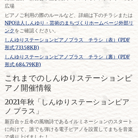
広場
ピアノご利用の際のルールなど、詳細は下のチラシまたは
NPO法人しんゆり・芸術のまちづくりホームページ外部リ
ンク
をご確認ください。
しんゆりステーションピアノプラス チラシ（表）(PDF
形式,733.58KB)
しんゆりステーションピアノプラス チラシ（裏）(PDF
形式,684.79KB)
これまでのしんゆりステーションピ
アノ開催情報
2021年秋「しんゆりステーションピア
ノ プラス」
新百合ヶ丘冬の風物詩であるイルミネーションのスタート
に向けて、誰でも弾ける電子ピアノを設置してまちを音楽
で盛り上げました！