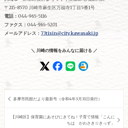
〒215-8570 川崎市麻生区万福寺1丁目5番1号
電話：
044-965-5116
ファクス：
044-965-5201
メールアドレス：
73tisin@city.kawasaki.jp
＼ 川崎の情報をみんなに届ける ／
投
多摩市民館だより最新号（令和4年3月31日発行）
稿
ナ
【川崎区】保育園にあそびにきてね！子育て情報「こんに
ビ
ちは かわさき☆きっず」