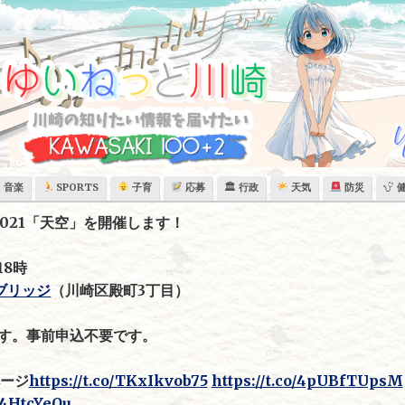
音楽
SPORTS
子育
応募
🏛 行政
天気
防災
S2021「天空」を開催します！
18時
ブリッジ
（川崎区殿町3丁目）
す。事前申込不要です。
ージ
https://t.co/TKxIkvob75
https://t.co/4pUBfTUpsM
M4HtcYeOu