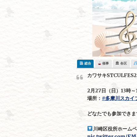
Skip
to
content
総合
催事
🏛 各区
カワサキSTCULFE
2月27日（日）13時～
場所：
#多摩川スカイ
どなたでも参加できま
川崎区役所ホームペ
pic.twitter.com/F