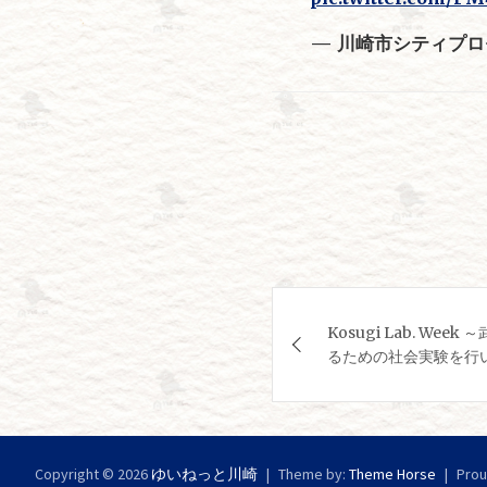
— 川崎市シティプロモー
投
Kosugi Lab. We
稿
るための社会実験を行
ナ
ビ
Copyright © 2026
ゆいねっと川崎
ゲ
Theme by:
Theme Horse
Prou