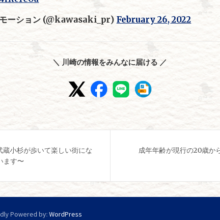
ション (@kawasaki_pr)
February 26, 2022
＼ 川崎の情報をみんなに届ける ／
ek ～武蔵小杉が歩いて楽しい街にな
成年年齢が現行の20歳か
います〜
dly Powered by:
WordPress