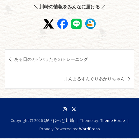
＼ 川崎の情報をみんなに届ける ／
投
ある日のカピバラたちのトレーニング
稿
ナ
まんまるずんぐりあかりちゃん
ビ
ゲ
ー
シ
Copyright © 2026
ゆいねっと川崎
Theme by:
Theme Horse
ョ
Proudly Powered by:
WordPress
ン