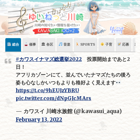
Skip
to
content
総合
催事
🏛 各区
音楽
SPORTS
子育
応募
🏛
#カワスイナマズ総選挙2022
投票開始まであと2
日！
アフリカゾーンにて、並んでいたナマズたちの後ろ
姿も心なしかいつもよりも格好よく見えます
https://t.co/9hEUJzYBRU
pic.twitter.com/dNpGJcMArs
— カワスイ 川崎水族館 (@kawasui_aqua)
February 13, 2022