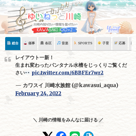
Skip
to
content
総合
催事
🏛 各区
音楽
SPORTS
子育
応募
🏛
レイアウト一新！
生まれ変わったパンタナル水槽をじっくりご覧くだ
さい
pic.twitter.com/6BBFEr7wr2
— カワスイ 川崎水族館 (@kawasui_aqua)
February 24, 2022
＼ 川崎の情報をみんなに届ける ／