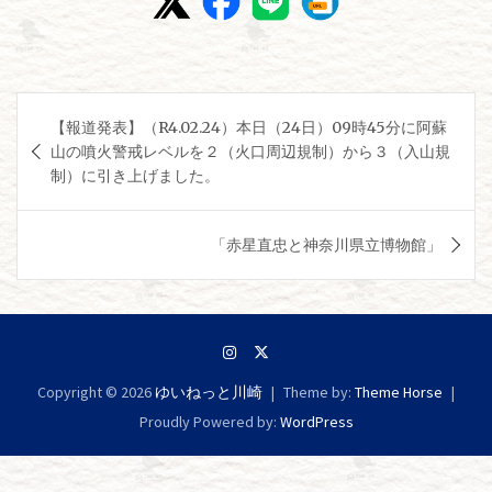
投
【報道発表】（R4.02.24）本日（24日）09時45分に阿蘇
稿
山の噴火警戒レベルを２（火口周辺規制）から３（入山規
ナ
制）に引き上げました。
ビ
ゲ
「赤星直忠と神奈川県立博物館」
ー
シ
ョ
ン
Copyright © 2026
ゆいねっと川崎
Theme by:
Theme Horse
Proudly Powered by:
WordPress