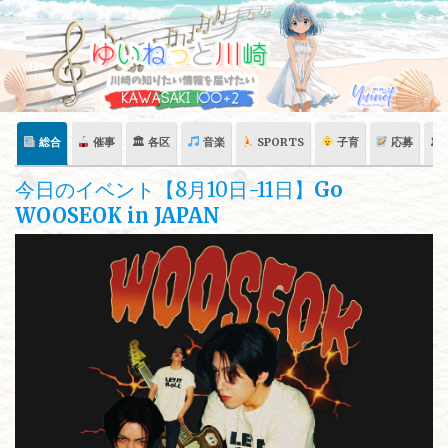
Skip
to
content
総合
催事
🏛 各区
音楽
SPORTS
子育
応募
🏛
今日のイベント【8月10日-11日】
Go
WOOSEOK in JAPAN