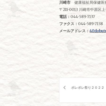
川崎市
健康福祉局保健医
〒211-0013 川崎市中原区
電話：
044-589-7137
ファクス：
044-589-7138
メールアドレス：
40dobut
投
ポレポレ祭り２０２２
稿
ナ