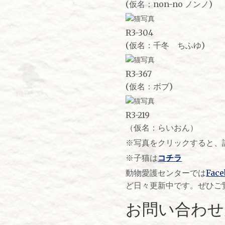
(仮名：non-no ノンノ)
R3-304
(仮名：千冬 ちふゆ)
R3-367
(仮名：ボブ)
R3-219
（仮名：らいおん）
※写真をクリックすると、
※子猫は
コチラ
動物愛護センターでは
Fac
ど日々更新中です。ぜひご
お問い合わせ