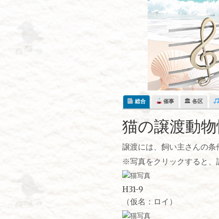
Skip
to
content
総合
催事
🏛 各区
猫の譲渡動物
譲渡には、飼い主さんの条
※写真をクリックすると、
H31-9
（仮名：ロイ）