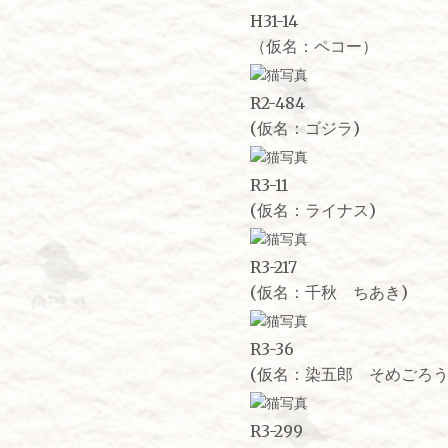
H31-14
（仮名：ペコー）
R2-484
(仮名：ゴジラ)
R3-11
(仮名：ライナス)
R3-217
(仮名：千秋 ちあき)
R3-36
(仮名：染五郎 そめごろう
R3-299