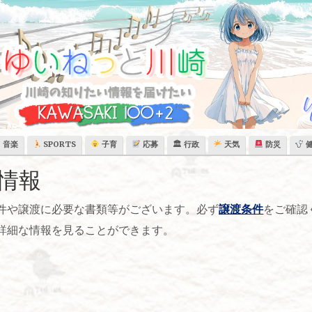
音楽
SPORTS
子育
応募
🏛 行政
天気
防災
情報
件や譲渡に必要な書類等がございます。必ず
譲渡条件
をご確認
詳細な情報を見ることができます。