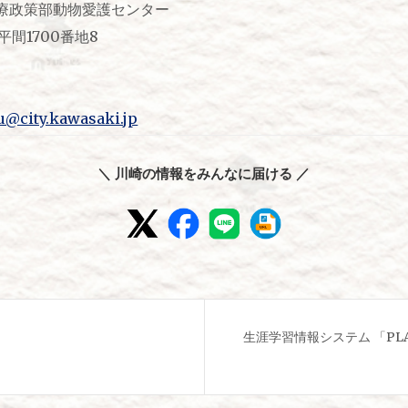
療政策部動物愛護センター
上平間1700番地8
u@city.kawasaki.jp
＼ 川崎の情報をみんなに届ける ／
生涯学習情報システム 「PL