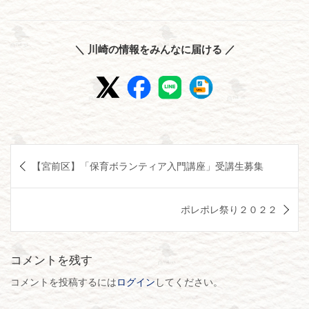
＼ 川崎の情報をみんなに届ける ／
投
【宮前区】「保育ボランティア入門講座」受講生募集
稿
ナ
ポレポレ祭り２０２２
ビ
ゲ
コメントを残す
ー
シ
コメントを投稿するには
ログイン
してください。