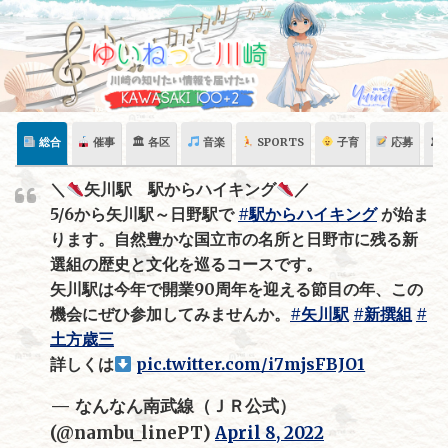
Skip
to
content
総合
催事
🏛 各区
音楽
SPORTS
子育
応募
🏛
＼
矢川駅 駅からハイキング
／
5/6から矢川駅～日野駅で
#駅からハイキング
が始ま
ります。自然豊かな国立市の名所と日野市に残る新
選組の歴史と文化を巡るコースです。
矢川駅は今年で開業90周年を迎える節目の年、この
機会にぜひ参加してみませんか。
#矢川駅
#新撰組
#
土方歳三
詳しくは
pic.twitter.com/i7mjsFBJO1
— なんなん南武線（ＪＲ公式）
(@nambu_linePT)
April 8, 2022