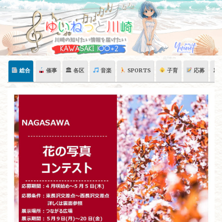
Skip
to
content
総合
催事
🏛 各区
音楽
SPORTS
子育
応募
🏛