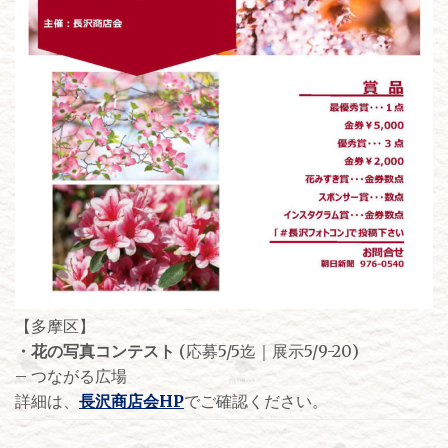
【多摩区】
・花の写真コンテスト
(応募5/5迄｜展示5/9-20)
– つながる広場
詳細は、
長沢商店会HP
でご確認ください。