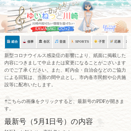
Skip
to
content
総合
催事
🏛 各区
音楽
SPORTS
子育
応募
🏛
新型コロナウイルス感染症の影響により、紙面に掲載した
内容につきまして中止または変更になることがございます
のでご了承ください。また、町内会・自治会などのご協力
による回覧は、当面の間中止とし、市内各市民館や公共施
設等に配布いたします。
↑こちらの画像をクリックすると、最新号のPDFが開きま
す。
最新号（5月1日号）の内容