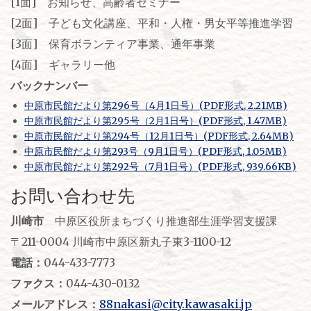
[1面] お知らせ、高齢者セミナー
[2面] 子ども文化講座、平和・人権・男女平等推進学習
[3面] 保育ボランティア事業、通年事業
[4面] ギャラリー他
バックナンバー
中原市民館だより第296号（4月1日号）(PDF形式, 2.21MB)
中原市民館だより第295号（2月1日号）(PDF形式, 1.47MB)
中原市民館だより第294号（12月1日号）(PDF形式, 2.64MB)
中原市民館だより第293号（9月1日号）(PDF形式, 1.05MB)
中原市民館だより第292号（7月1日号）(PDF形式, 939.66KB)
お問い合わせ先
川崎市
中原区役所まちづくり推進部生涯学習支援課
〒211-0004 川崎市中原区新丸子東3-1100-12
電話：
044-433-7773
ファクス：
044-430-0132
メールアドレス：
88nakasi@city.kawasaki.jp