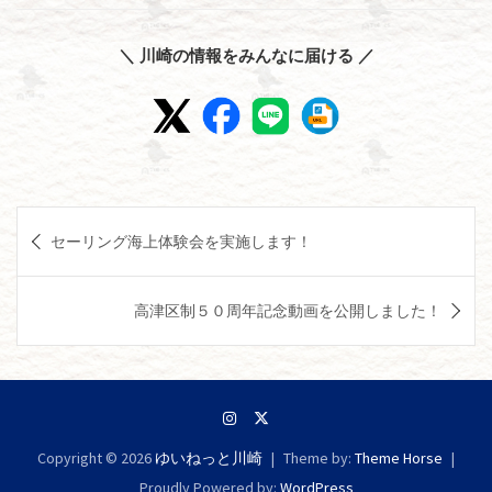
＼ 川崎の情報をみんなに届ける ／
投
セーリング海上体験会を実施します！
稿
ナ
高津区制５０周年記念動画を公開しました！
ビ
ゲ
ー
シ
Copyright © 2026
ゆいねっと川崎
Theme by:
Theme Horse
ョ
Proudly Powered by:
WordPress