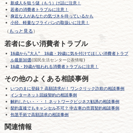
新成人を狙う儲（もう）け話に注意！
若者の消費者トラブルに注意！
身近な人があなたの気づきを待っているかも
小径、軽量なフライパンの取扱いに注意！
（
もっと見る
）
若者に多い消費者トラブル
18歳から”大人” 18歳・19歳に気を付けてほしい消費者トラブ
ル最新10選
(国民生活センター公表情報)
18歳・19歳が狙われる消費者トラブルに注意！
その他のよくある相談事例
いつのまに登録？ 高額請求が！ ワンクリック詐欺の相談事例
インターネット回線契約の相談事例
解約したい・・・！ ネットワークビジネス勧誘の相談事例
契約直後でもキャンセル不可？ 中古車の売買契約相談事例
包茎手術で高額請求の相談事例
関連情報