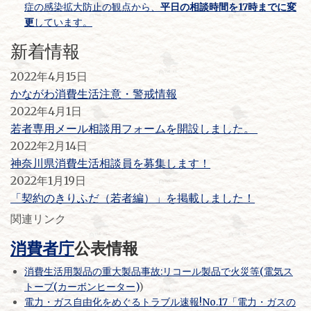
症の感染拡大防止の観点から、
平日の相談時間を17時までに変
更
しています。
新着情報
2022年4月15日
かながわ消費生活注意・警戒情報
2022年4月1日
若者専用メール相談用フォームを開設しました。
2022年2月14日
神奈川県消費生活相談員を募集します！
2022年1月19日
「契約のきりふだ（若者編）」を掲載しました！
関連リンク
消費者庁
公表情報
消費生活用製品の重大製品事故:リコール製品で火災等(電気ス
トーブ(カーボンヒーター)
)
電力・ガス自由化をめぐるトラブル速報!No.17「電力・ガスの