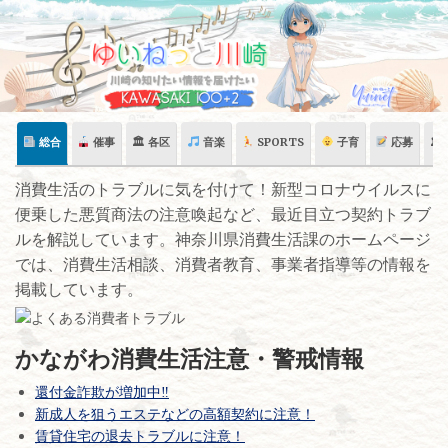
Skip
to
content
総合
催事
🏛 各区
音楽
SPORTS
子育
応募
🏛
消費生活のトラブルに気を付けて！新型コロナウイルスに
便乗した悪質商法の注意喚起など、最近目立つ契約トラブ
ルを解説しています。神奈川県消費生活課のホームページ
では、消費生活相談、消費者教育、事業者指導等の情報を
掲載しています。
かながわ消費生活注意・警戒情報
還付金詐欺が増加中‼
新成人を狙うエステなどの高額契約に注意！
賃貸住宅の退去トラブルに注意！