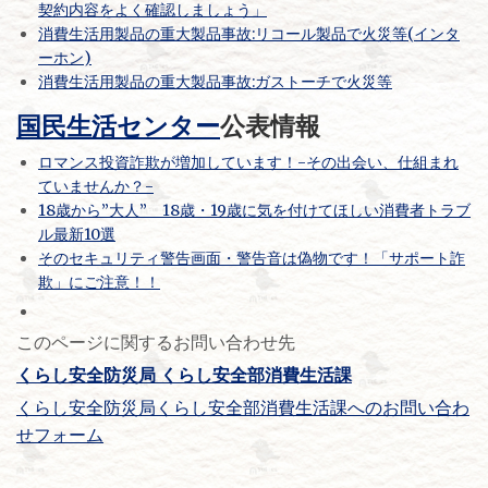
契約内容をよく確認しましょう」
消費生活用製品の重大製品事故:リコール製品で火災等(インタ
ーホン)
消費生活用製品の重大製品事故:ガストーチで火災等
国民生活センター
公表情報
ロマンス投資詐欺が増加しています！-その出会い、仕組まれ
ていませんか？-
18歳から”大人” 18歳・19歳に気を付けてほしい消費者トラブ
ル最新10選
そのセキュリティ警告画面・警告音は偽物です！「サポート詐
欺」にご注意！！
このページに関するお問い合わせ先
くらし安全防災局 くらし安全部消費生活課
くらし安全防災局くらし安全部消費生活課へのお問い合わ
せフォーム