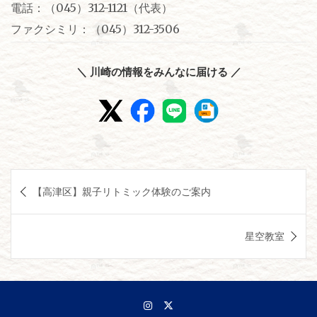
電話：（045）312-1121（代表）
ファクシミリ：（045）312-3506
＼ 川崎の情報をみんなに届ける ／
投
【高津区】親子リトミック体験のご案内
稿
ナ
星空教室
ビ
ゲ
ー
シ