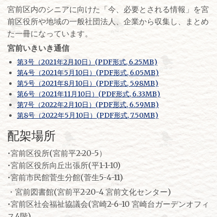
宮前区内のシニアに向けた「今、必要とされる情報」を宮
前区役所や地域の一般社団法人、企業から収集し、まとめ
た一冊になっています。
宮前いきいき通信
第3号（2021年2月10日）(PDF形式, 6.25MB)
第4号（2021年5月10日）(PDF形式, 6.05MB)
第5号（2021年8月10日）(PDF形式, 5.98MB)
第6号（2021年11月10日）(PDF形式, 6.33MB)
第7号（2022年2月10日）(PDF形式, 6.59MB)
第8号（2022年5月10日）(PDF形式, 7.50MB)
配架場所
•宮前区役所(宮前平2-20-5）
•宮前区役所向丘出張所(平1-1-10)
•宮前市民館菅生分館(菅生5-4-11)
・宮前図書館(宮前平2-20-4 宮前文化センター)
•宮前区社会福祉協議会(宮崎2-6-10 宮崎台ガーデンオフィ
ス4階)