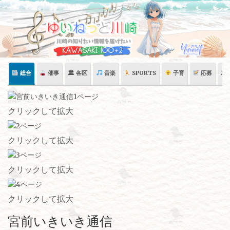
Skip
to
content
総合
催事
🏛 各区
音楽
SPORTS
子育
応募
🏛
クリックして拡大
クリックして拡大
クリックして拡大
クリックして拡大
宮前いきいき通信