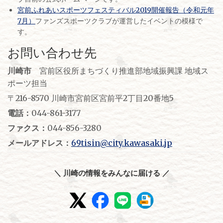
宮前ふれあいスポーツフェスティバル2019開催報告（令和元年
7月）
ファンズスポーツクラブが運営したイベントの模様で
す。
お問い合わせ先
川崎市
宮前区役所まちづくり推進部地域振興課 地域ス
ポーツ担当
〒216-8570 川崎市宮前区宮前平2丁目20番地5
電話：
044-861-3177
ファクス：
044-856-3280
メールアドレス：
69tisin@city.kawasaki.jp
＼ 川崎の情報をみんなに届ける ／