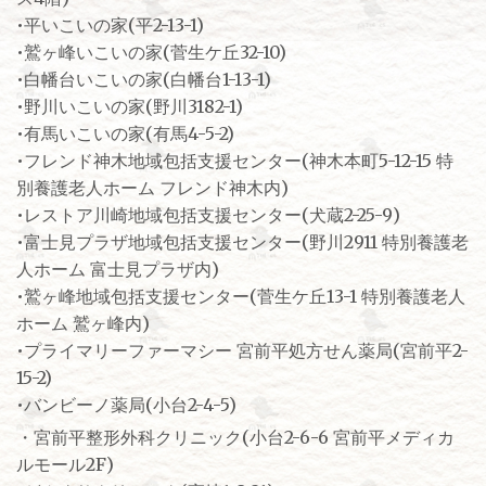
•平いこいの家(平2-13-1)
•鷲ヶ峰いこいの家(菅生ケ丘32-10)
•白幡台いこいの家(白幡台1-13-1)
•野川いこいの家(野川3182-1)
•有馬いこいの家(有馬4-5-2)
•フレンド神木地域包括支援センター(神木本町5-12-15 特
別養護老人ホーム フレンド神木内)
•レストア川崎地域包括支援センター(犬蔵2-25-9)
•富士見プラザ地域包括支援センター(野川2911 特別養護老
人ホーム 富士見プラザ内)
•鷲ヶ峰地域包括支援センター(菅生ケ丘13-1 特別養護老人
ホーム 鷲ヶ峰内)
•プライマリーファーマシー 宮前平処方せん薬局(宮前平2-
15-2)
•バンビーノ薬局(小台2-4-5)
・宮前平整形外科クリニック(小台2-6-6 宮前平メディカ
ルモール2F)