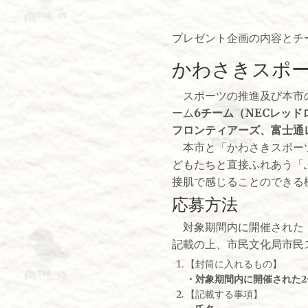
プレゼント企画の内容とチ
かわさきスポ
スポーツの推進及び本市の
ーム
6チーム（NECレッ
フロンティアーズ、
富士通
本市と「かわさきスポーツ
どもたちと直接ふれあう「
接肌で感じることのできる
応募方法
対象期間内に開催された「
記載の上、市民文化局市民ス
【封筒に入れるもの】
・対象期間内に開催された
【記載する事項】