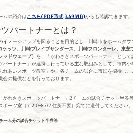
ームの紹介は
こちら(PDF形式,3.49MB)
からも確認できます。
ーツパートナーとは？
イメージアップを図ることを目的とし、川崎市をホームタウ
ドロケッツ、川崎ブレイブサンダース、川崎フロンターレ、東芝
レッドウェーブ）
を、「かわさきスポーツパートナー」として
パートナー」が連携し行っている主な取組みとして、市内小
ふれあいスポーツ教室」や、各チームの試合に市民を招待し、
機会の提供などを行っております。
かわさきスポーツパートナー」2チームの試合チケット半券
ポーツ室（〒210-8577 住所不要）宛てに送付してください
2チーム分の試合チケット半券等