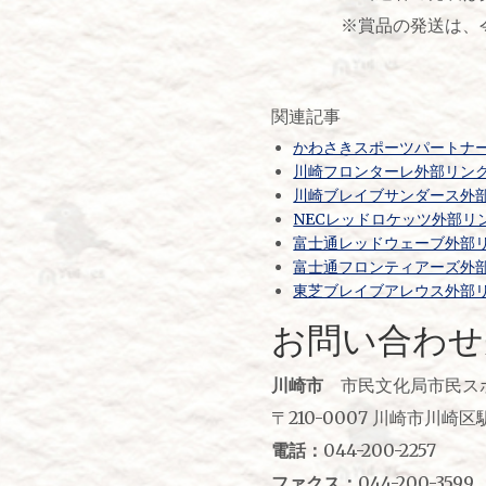
※賞品の発送は、令和5(
関連記事
かわさきスポーツパートナ
川崎フロンターレ外部リン
川崎ブレイブサンダース外
NECレッドロケッツ外部リ
富士通レッドウェーブ外部
富士通フロンティアーズ外
東芝ブレイブアレウス外部
お問い合わせ
川崎市
市民文化局市民ス
〒210-0007 川崎市川崎
電話：
044-200-2257
ファクス：
044-200-3599