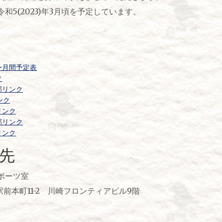
2023)年3月頃を予定しています。
ー月間予定表
ク
部リンク
ンク
リンク
部リンク
リンク
先
ポーツ室
区駅前本町11-2 川崎フロンティアビル9階