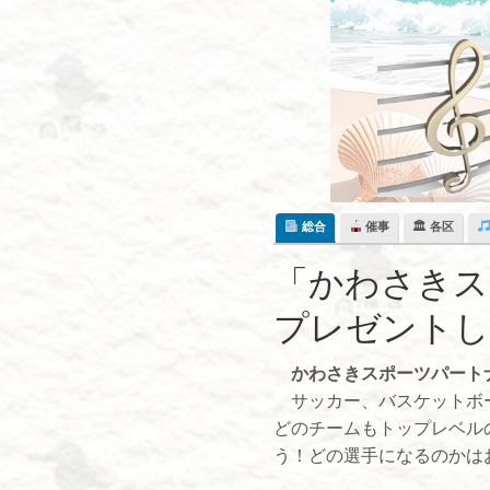
Skip
to
content
総合
催事
🏛 各区
「かわさきス
プレゼントし
かわさきスポーツパート
サッカー、バスケットボー
どのチームもトップレベル
う！どの選手になるのかは