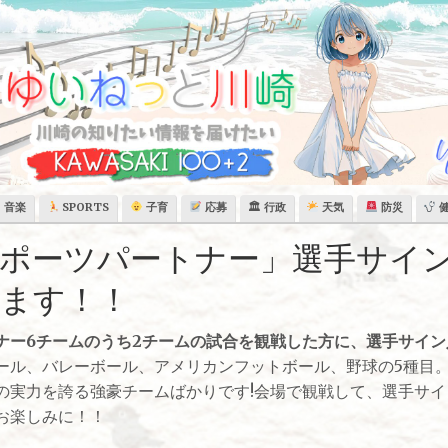
音楽
SPORTS
子育
応募
🏛 行政
天気
防災
ポーツパートナー」選手サイ
ます！！
ナー6チームのうち2チームの試合を観戦した方に、選手サイ
ル、バレーボール、アメリカンフットボール、野球の5種目
の実力を誇る強豪チームばかりです!会場で観戦して、選手サ
お楽しみに！！