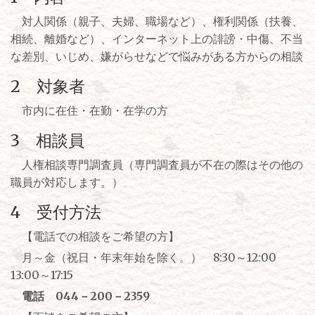
対人関係（親子、夫婦、職場など）、権利関係（扶養、
相続、離婚など）、インターネット上の誹謗・中傷、不当
な差別、いじめ、嫌がらせなどで悩みがある方からの相談
2 対象者
市内に在住・在勤・在学の方
3 相談員
人権相談専門調査員（専門調査員が不在の際はその他の
職員が対応します。）
4 受付方法
【電話での相談をご希望の方】
月～金（祝日・年末年始を除く。） 8:30～12:00
13:00～17:15
電話 044－200－2359