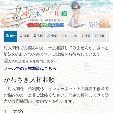
Skip
to
content
総合
催事
🏛 各区
音楽
SPORTS
子育
応募
🏛
対人関係でお悩みの方、一度相談してみませんか。きっと
解決の糸口がつかめます。ご連絡をお待ちしています。
メールでの人権相談はこちら
かわさき人権相談
対人関係、権利関係、インターネット上の誹謗中傷等で
お悩みの方、是非ご連絡ください。問題の解決に向けて助
言や専門機関のご案内などを行います。
1 内容