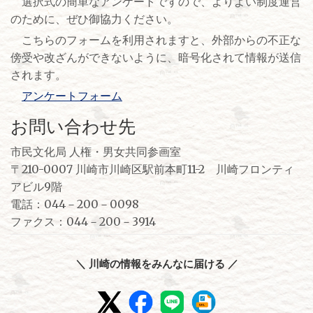
選択式の簡単なアンケートですので、よりよい制度運営
のために、ぜひ御協力ください。
こちらのフォームを利用されますと、外部からの不正な
傍受や改ざんができないように、暗号化されて情報が送信
されます。
アンケートフォーム
お問い合わせ先
市民文化局 人権・男女共同参画室
〒210-0007 川崎市川崎区駅前本町11-2 川崎フロンティ
アビル9階
電話：044－200－0098
ファクス：044－200－3914
＼ 川崎の情報をみんなに届ける ／