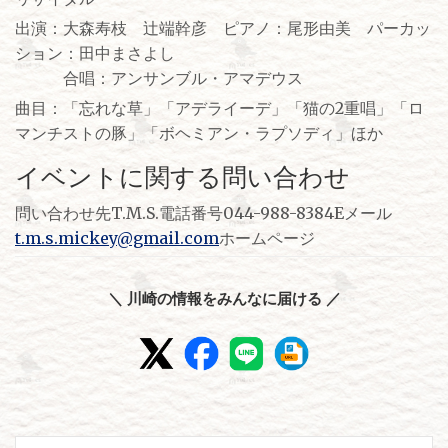
出演：大森寿枝 辻端幹彦 ピアノ：尾形由美 パーカッ
ション：田中まさよし
合唱：アンサンブル・アマデウス
曲目：「忘れな草」「アデライーデ」「猫の2重唱」「ロ
マンチストの豚」「ボヘミアン・ラプソディ」ほか
イベントに関する問い合わせ
問い合わせ先T.M.S.電話番号044-988-8384Eメール
t.m.s.mickey@gmail.com
ホームページ
＼ 川崎の情報をみんなに届ける ／