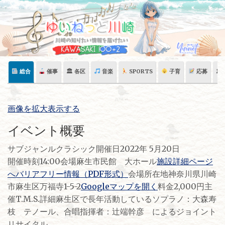
Skip
to
content
総合
催事
🏛 各区
音楽
SPORTS
子育
応募
🏛
画像を拡大表示する
イベント概要
サブジャンルクラシック開催日2022年 5月20日
開催時刻14:00会場麻生市民館 大ホール
施設詳細ページ
へ
バリアフリー情報（PDF形式）
会場所在地神奈川県川崎
市麻生区万福寺1-5-2
Googleマップを開く
料金2,000円主
催T.M.S.詳細麻生区で長年活動しているソプラノ：大森寿
枝 テノール、合唱指揮者：辻端幹彦 によるジョイント
リサイタル