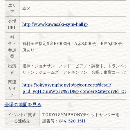
エリ
幸区
ア
会場
http://www.kawasaki-sym-hall.jp
URL
料
金・
有料全席指定S席10,000円、A席8,000円、B席5,000円、C
参加
所あり
費
出演
指揮：ジョナサン・ノット、ピアノ：調整中、トランペッ
者
リトン：ジェームズ・アトキンソン、合唱：東響コーラス
関連
https://tokyosymphony.jp/pc/concerts/detail?
サイ
p_id=yqHDuInWpTc%3D&p_concertCategoryId=O0
ト
会場の地図を見る
イベントに関す
TOKYO SYMPHONYチケットセンター電
る連絡先
話番号：
044-520-1511