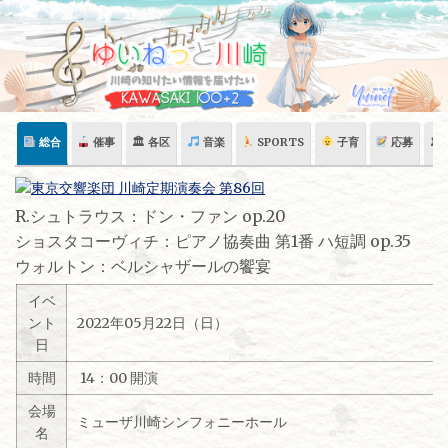
Skip
to
content
総合
催事
🏛 各区
音楽
SPORTS
子育
応募
🏛
R.シュトラウス：ドン・ファン op.20
ショスタコーヴィチ：ピアノ協奏曲 第1番 ハ短調 op.35
ウォルトン：ベルシャザールの饗宴
イベ
ント
2022年05月22日（日）
日
時間
14：00 開演
会場
ミューザ川崎シンフォニーホール
名