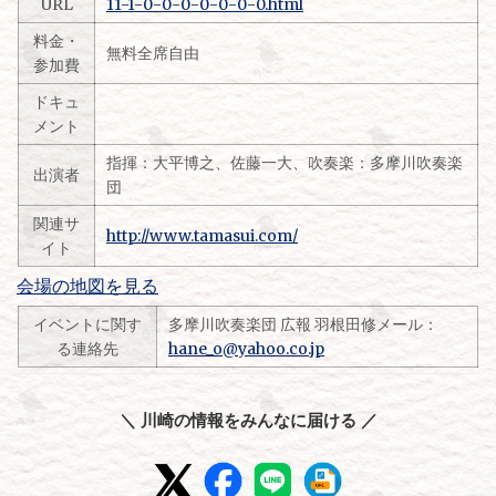
URL
11-1-0-0-0-0-0-0-0.html
料金・
無料全席自由
参加費
ドキュ
メント
指揮：大平博之、佐藤一大、吹奏楽：多摩川吹奏楽
出演者
団
関連サ
http://www.tamasui.com/
イト
会場の地図を見る
イベントに関す
多摩川吹奏楽団 広報 羽根田修メール：
る連絡先
hane_o@yahoo.co.jp
＼ 川崎の情報をみんなに届ける ／