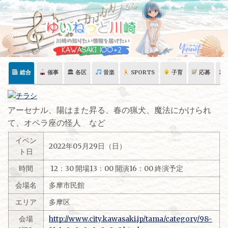
Skip
to
content
総合
催事
🏛 各区
音楽
SPORTS
子育
応募
🏛
アーセナル、陽はまた昇る、春の猟犬、魔法にかけられ
て、オペラ座の怪人 など
イベン
2022年05月29日（日）
ト日
時間
12：30 開場13：00 開演16：00 終演予定
会場名
多摩市民館
エリア
多摩区
会場
http://www.city.kawasaki.jp/tama/category/98-