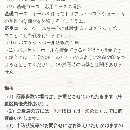
（9）基礎コース、応用コースの選択
基礎コース
：ボールを使ってドリブル・パス・シュート等
の基礎的な練習を体験するプログラム。
応用コース
：ゲームを中心に体験するプログラム（グルー
プごとに紅白戦を行います）。
（10）バスケットボール経験の有無
（11）バスケットボールを持参できるかどうか(持参でき
る場合には、自分のボールだとわかるように名前や印をつ
けるなどしてください。)※抽選時の当落とは関係ありま
せん
備考
（1）応募多数の場合は、抽選とさせていただきます（中
原区民優先枠あり）。
（2）ご当選の方には、7月18日（月・海の日）までに御
連絡いたします。
（3）申込状況等のお問合せにはお答えいたしかねますの