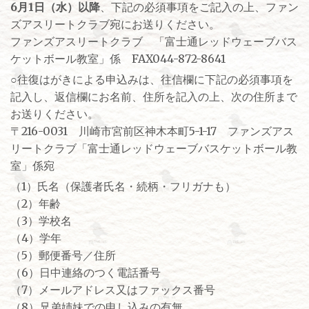
6月1日（水）以降
、下記の必須事項をご記入の上、ファン
ズアスリートクラブ宛にお送りください。
ファンズアスリートクラブ 「富士通レッドウェーブバス
ケットボール教室」係 FAX044-872-8641
○往復はがきによる申込みは、往信欄に下記の必須事項を
記入し、返信欄にお名前、住所を記入の上、次の住所まで
お送りください。
〒216-0031 川崎市宮前区神木本町5-1-17 ファンズアス
リートクラブ「富士通レッドウェーブバスケットボール教
室」係宛
（1）氏名（保護者氏名・続柄・フリガナも）
（2）年齢
（3）学校名
（4）学年
（5）郵便番号／住所
（6）日中連絡のつく電話番号
（7）メールアドレス又はファックス番号
（8）兄弟姉妹での申し込みの有無