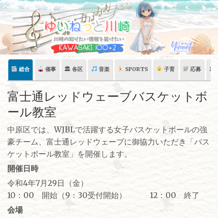
Skip
to
content
総合
催事
🏛 各区
音楽
SPORTS
子育
応募
🏛
富士通レッドウェーブバスケットボ
ール教室
中原区では、WJBLで活躍する女子バスケットボールの強
豪チーム、富士通レッドウェーブに御協力いただき「バス
ケットボール教室」を開催します。
開催日時
令和4年7月29日（金）
10：00 開始（9：30受付開始） 12：00 終了
会場