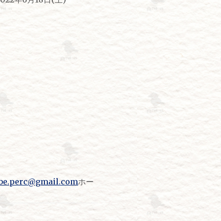
be.perc@gmail.com
ホー