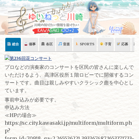
Skip
to
content
総合
催事
🏛 各区
音楽
SPORTS
子育
応募
🏛
プロなどの演奏家のコンサートを区民の皆さんに楽しんで
いただけるよう、高津区役所１階ロビーでに開催するコン
サートです。曲目は親しみやすいクラシック曲を中心とし
ています。
事前申込みが必要です。
申込み方法
≪HPの場合≫
https://sc.city.kawasaki.jp/multiform/multiform.ph
p?
form_id=7091&_ga=2.265526221.393367487.1653271733-