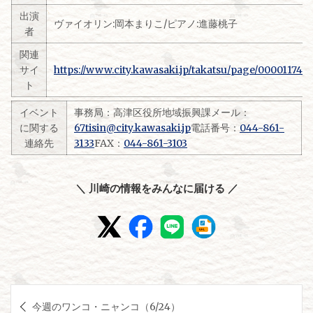
出演
ヴァイオリン:岡本まりこ/ピアノ:進藤桃子
者
関連
サイ
https://www.city.kawasaki.jp/takatsu/page/0000117410
ト
イベント
事務局：高津区役所地域振興課メール：
に関する
67tisin@city.kawasaki.jp
電話番号：
044-861-
連絡先
3133
FAX：
044-861-3103
＼ 川崎の情報をみんなに届ける ／
投
今週のワンコ・ニャンコ（6/24）