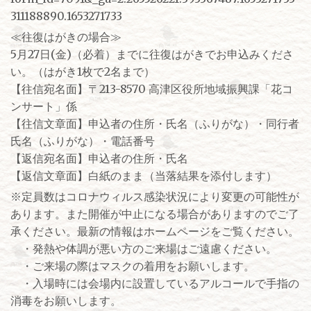
311188890.1653271733
≪往復はがきの場合≫
5月27日(金)（必着）までに往復はがきでお申込みくださ
い。（はがき1枚で2名まで）
【往信宛名面】〒213-8570 高津区役所地域振興課「花コ
ンサート」係
【往信文章面】申込者の住所・氏名（ふりがな）・同行者
氏名（ふりがな）・電話番号
【返信宛名面】申込者の住所・氏名
【返信文章面】白紙のまま（当落結果を添付します）
※定員数はコロナウィルス感染状況により変更の可能性が
あります。また開催が中止になる場合がありますのでご了
承ください。最新の情報はホームページをご覧ください。
・発熱や体調が悪い方のご来場はご遠慮ください。
・ご来場の際はマスクの着用をお願いします。
・入場時には会場内に設置しているアルコールで手指の
消毒をお願いします。