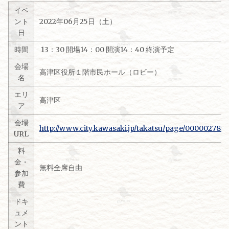
イベ
ント
2022年06月25日（土）
日
時間
13：30 開場14：00 開演14：40 終演予定
会場
高津区役所１階市民ホール（ロビー）
名
エリ
高津区
ア
会場
http://www.city.kawasaki.jp/takatsu/page/0000027859
URL
料
金・
無料全席自由
参加
費
ドキ
ュメ
ント