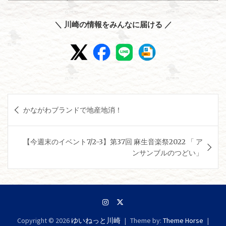
＼ 川崎の情報をみんなに届ける ／
投
かながわブランドで地産地消！
稿
ナ
【今週末のイベント7/2-3】第37回 麻生音楽祭2022 「 ア
ビ
ンサンブルのつどい」
ゲ
ー
シ
ョ
Copyright © 2026
ゆいねっと川崎
Theme by:
Theme Horse