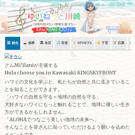
Skip
to
content
総合
催事
🏛 各区
音楽
SPORTS
子育
応募
🏛
クムMi’ilaniが主催する
Hula choose you.in Kawasaki KINGSKYFRONT
ハワイの文化を学ぶと、私たちが自然と共に生きているこ
とを知ることができます。
「ハワイの自然を守る＝地球の自然を守る」
大好きなハワイにもっと触れることで、地球に優しい生き
方ができるかもしれません。
「ALOHAでつなごう美しい地球の未来へ」
そんなことを皆さんに知っていただけるよう願いを込めた
イベントです。