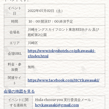
イベント
2022年07月02日（土）
日
時間
10：00 開演17：00 終演予定
川崎キングスカイフロント東急REIホテル 及び
会場名
殿町第2公園
エリア
川崎区
https://www.tokyuhotels.co.jp/kawasaki-
会場URL
r/index.html
料金・参
無料
加費
関連サイ
https://www.facebook.com/HCY.kawasaki/
ト
会場の地図を見る
イベントに関
Hula choose you 実行委員会メール：
する連絡先
hcy.kawasaki@gmail.com