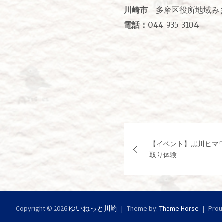
川崎市
多摩区役所地域み
電話：
044-935-3104
投
【イベント】黒川ヒマ
稿
取り体験
ナ
ビ
Copyright © 2026
ゆいねっと川崎
ゲ
Theme by:
Theme Horse
Prou