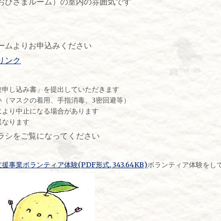
おひさまルーム）の室内の雰囲気です
ームよりお申込みください
リンク
験申し込み書」を提出していただきます
い（マスクの着用、手指消毒、3密回避等）
により中止になる場合があります
異なります
ラシをご覧になってください
業ボランティア体験(PDF形式, 343.64KB)
ボランティア体験をし