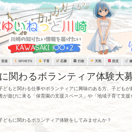
音楽
SPORTS
子育
応募
🏛 行政
天気
防災
に関わるボランティア体験大
子どもと関わる仕事やボランティアに興味のある方、子どもが
者が遊びに来る「保育園の支援スペース」や「地域子育て支援
子どもに関わるボランティア体験をしてみませんか？