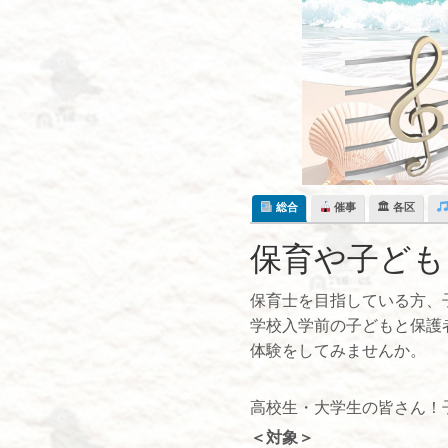
Skip
to
content
総合
催事
🏛 各区
保育や子ども
保育士を目指している方、
学校入学前の子どもと保護
体験をしてみませんか。
高校生・大学生の皆さん！
＜対象＞