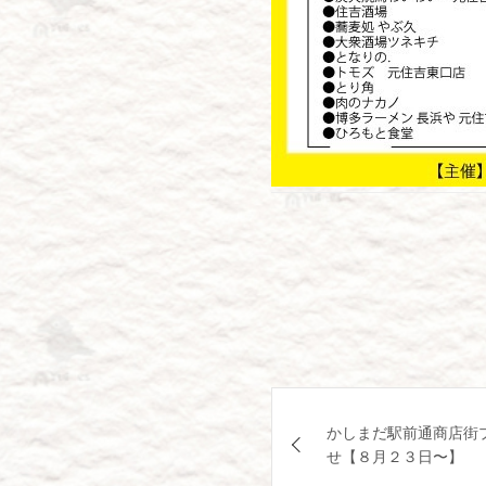
投
かしまだ駅前通商店街
稿
せ【８月２３日〜】