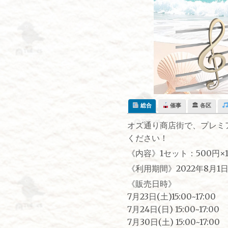
Skip
to
content
総合
催事
🏛 各区
オズ通り商店街で、プレミ
ください！
《内容》1セット：500円×
《利用期間》2022年8月1日~
《販売日時》
7月23日(土)15:00~17:00
7月24日(日) 15:00~17:00
7月30日(土) 15:00~17:00