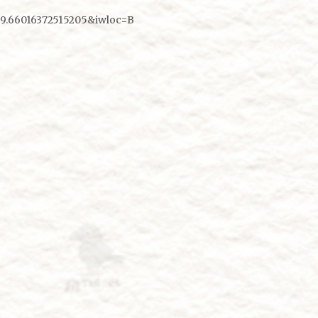
39.66016372515205&iwloc=B