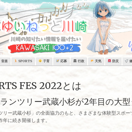
音楽
SPORTS
子育
応募
🏛 行政
天気
防災
ORTS FES 2022とは
ランツリー武蔵小杉が2年目の大型
ツリー武蔵小杉」の全面協力のもと、さまざまな体験型スポー
昨年に続き開催します。