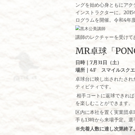
ングを始め心身ともにアク
インストラクターに。20
ログラムを開催。令和4年度神
講師のレクチャーを受けて
MR卓球「PONG
日時｜7月31日（土）
場所｜4F スマイルスク
卓球台に映し出されたされ
ティビティです。
相手コートに返球できれば
を楽しむことができます。
区内に本社を置く実業団卓
手も13時から来場予定。
※先着人数に達し次第終了