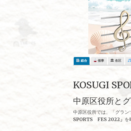
Skip
to
content
総合
催事
🏛 各区
KOSUGI SP
中原区役所とグ
中原区役所では、「グラン
SPORTS FES 2022」
を