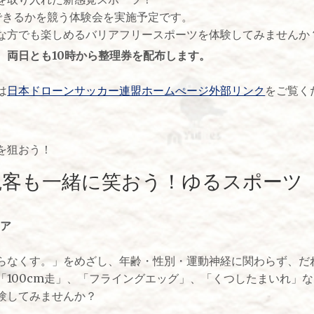
できるかを競う体験会を実施予定です。
な方でも楽しめるバリアフリースポーツを体験してみませんか
。両日とも10時から整理券を配布します。
は
日本ドローンサッカー連盟ホームぺージ外部リンク
をご覧く
を狙おう！
観客も一緒に笑おう！ゆるスポーツ
エア
らなくす。」をめざし、年齢・性別・運動神経に関わらず、だ
「100cm⾛」、「フライングエッグ」、「くつしたまいれ」
験してみませんか？