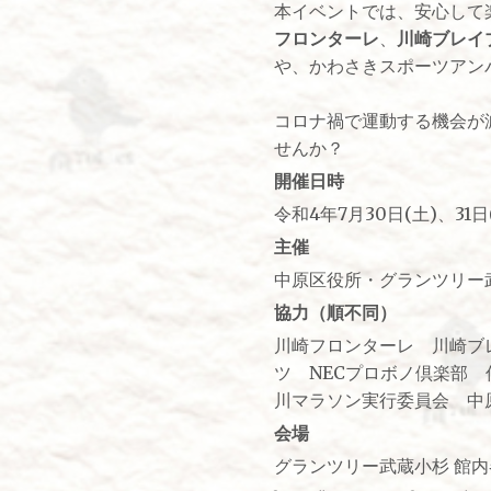
本イベントでは、安心して
フロンターレ
、
川崎ブレイ
や、かわさきスポーツアン
コロナ禍で運動する機会が
せんか？
開催日時
令和4年7月30日(土)、31
主催
中原区役所・グランツリー
協力（順不同）
川崎フロンターレ 川崎ブ
ツ NECプロボノ倶楽部
川マラソン実行委員会 中
会場
グランツリー武蔵小杉 館内