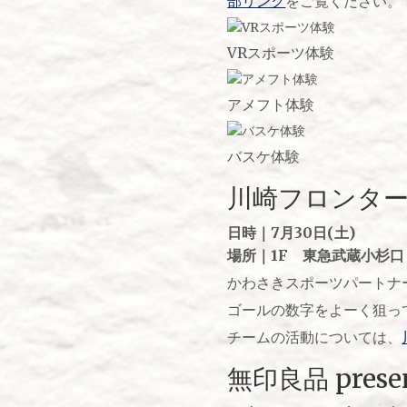
部リンク
をご覧ください。
VRスポーツ体験
アメフト体験
バスケ体験
川崎フロンターレ
日時｜7月30日(土)
場所｜
1F 東急武蔵小杉口
かわさきスポーツパートナ
ゴールの数字をよーく狙っ
チームの活動については、
無印良品 pre