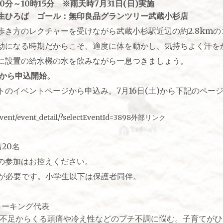
0分～10時15分 ※雨天時7月31日(日)実施
生ひろば ゴール：無印良品グランツリー武蔵小杉店
歩き方のレクチャーを受けながら武蔵小杉駅近辺の約2.8km
劫になる時期だからこそ、適度に体を動かし、気持ちよく汗を
に設置の給水機の水を飲みながら一息つきましょう。
)から申込開始。
トのイベントページから申込み。7月16日(土)から下記のペー
/event/event_detail/?selectEventId=3898外部リンク
20名
の参加はお控えください。
みが必要です。小学生以下は保護者同伴。
クウォーキング代表
運動不足からくる頭痛や冷え性などのプチ不調に悩む。子育てが