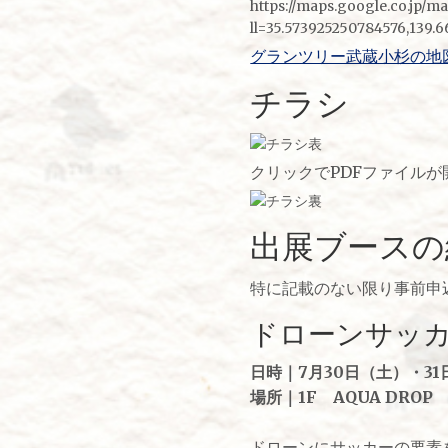
https://maps.google.co.jp/m
ll=35.573925250784576,139
グランツリー武蔵小杉の地
チラシ
クリックでPDFファイルが
出展ブースの
特に記載のない限り事前申
ドローンサッ
日時｜7月30日（土）・31
場所｜1F AQUA DROP
ドローンにサッカーの要素