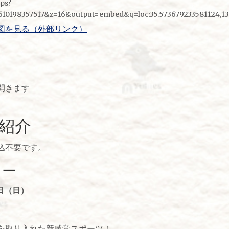
aps?
.6610198357517&z=16&output=embed&q=loc:35.573679233581124,1
図を見る（外部リンク）
開きます
紹介
込不要です。
カー
日（日）
を取り入れた新感覚スポーツ！