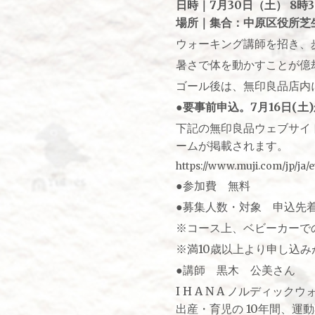
日時｜7月30日（土） 8時3
場所｜集合：中原区役所芝
ウォーキング講師を招き、
暑さで体を動かすことが億
ゴール後は、無印良品店内
●要事前申込。7月16日(土
下記の無印良品ウェブサイ
ームが掲載されます。
https://www.muji.com/jp/ja
●参加費 無料
●募集人数・対象 申込先着
※コース上、ベビーカーで
※満10歳以上より申し込
●講師 黒木 公美さん
I H A N A ノルディッ
出産・育児の 10年間、