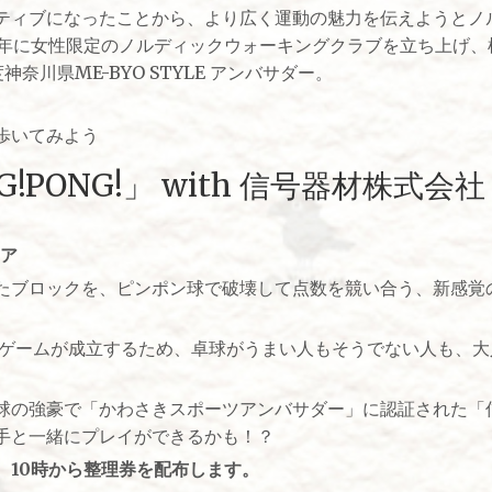
ティブになったことから、より広く運動の魅力を伝えようとノ
15年に女性限定のノルディックウォーキングクラブを立ち上げ
奈川県ME-BYO STYLE アンバサダー。
歩いてみよう
!PONG!」 with 信号器材株式会社
エア
たブロックを、ピンポン球で破壊して点数を競い合う、新感覚
ゲームが成立するため、卓球がうまい人もそうでない人も、大
球の強豪で「かわさきスポーツアンバサダー」に認証された「信
選手と一緒にプレイができるかも！？
。10時から整理券を配布します。