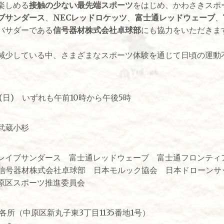
楽しめる
接触の少ない最先端スポーツ
をはじめ、かわさきスポ
ブサンダース
、
NECレッドロケッツ
、
富士通レッドウェーブ
、
バサダーである
信号器材株式会社卓球部
にも協力をいただきま
減少している中、さまざまなスポーツ体験を通じて日頃の運動
日(日) いずれも午前10時から午後5時
武蔵小杉
レイブサンダース 富士通レッドウェーブ 富士通フロンティア
 信号器材株式会社卓球部 日本モルック協会 日本ドローンサ
原区スポーツ推進委員会
各所（中原区新丸子東3丁目1135番地1号）