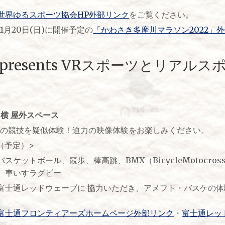
世界ゆるスポーツ協会HP外部リンク
をご覧ください。
1月20日(日)に開催予定の
「かわさき多摩川マラソン2022」
orts presents VRスポーツとリア
 横 屋外スペース
トの競技を疑似体験！迫力の映像体験をお楽しみください。
（予定）>
ケットボール、競歩、棒高跳、BMX（BicycleMotocro
、車いすラグビー
富士通レッドウェーブに 協力いただき、アメフト・バスケの
富士通フロンティアーズホームページ外部リンク
・
富士通レッ