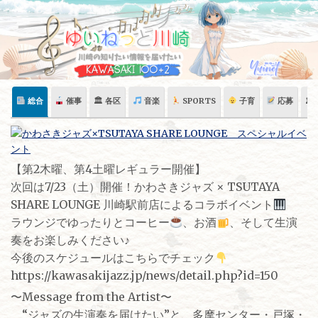
Skip
to
content
総合
催事
🏛 各区
音楽
SPORTS
子育
応募
🏛
【第2木曜、第4土曜レギュラー開催】
次回は7/23（土）開催！かわさきジャズ × TSUTAYA
SHARE LOUNGE 川崎駅前店によるコラボイベント
ラウンジでゆったりとコーヒー
、お酒
、そして生演
奏をお楽しみください♪
今後のスケジュールはこちらでチェック
https://kawasakijazz.jp/news/detail.php?id=150
〜Message from the Artist〜
“ジャズの生演奏を届けたい”と、多摩センター・戸塚・