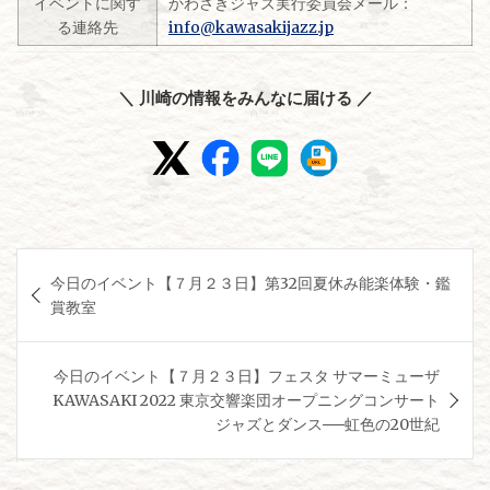
イベントに関す
かわさきジャズ実行委員会メール：
る連絡先
info@kawasakijazz.jp
＼ 川崎の情報をみんなに届ける ／
投
今日のイベント【７月２３日】第32回夏休み能楽体験・鑑
稿
賞教室
ナ
ビ
今日のイベント【７月２３日】フェスタ サマーミューザ
ゲ
KAWASAKI 2022 東京交響楽団オープニングコンサート
ジャズとダンス──虹色の20世紀
ー
シ