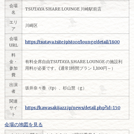
会場
TSUTAYA SHARE LOUNGE 川崎駅前店
名
エリ
川崎区
ア
会場
https://tsutaya.tsite.jp/store/lounge/detail/1800
URL
料
金・
有料全席自由TSUTAYA SHARE LOUNGE の施設利
参加
用料が必要です。(通常1時間プラン 1,100円～）
費
出演
坂井奈々香（tp）、杉山慧（g）
者
関連
サイ
https://kawasakijazz.jp/news/detail.php?id=150
ト
会場の地図を見る