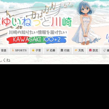
音楽
SPORTS
子育
応募
🏛 行政
天気
防災
しくね