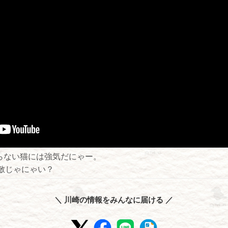
知らない猫には強気だにゃー。
敵じゃにゃい？
＼ 川崎の情報をみんなに届ける ／