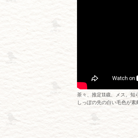
茶々、推定11歳、メス。
しっぽの先の白い毛色が素