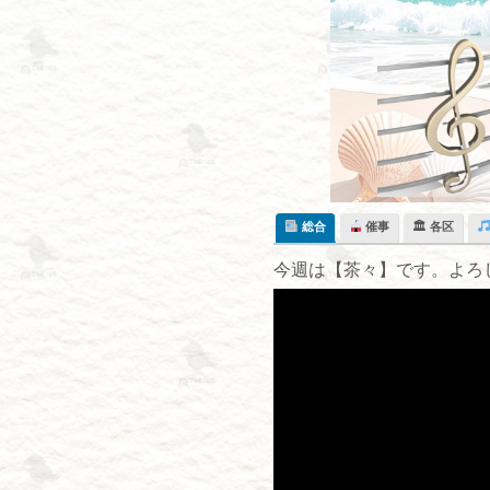
Skip
to
content
総合
催事
🏛 各区
今週は【茶々】です。よろ