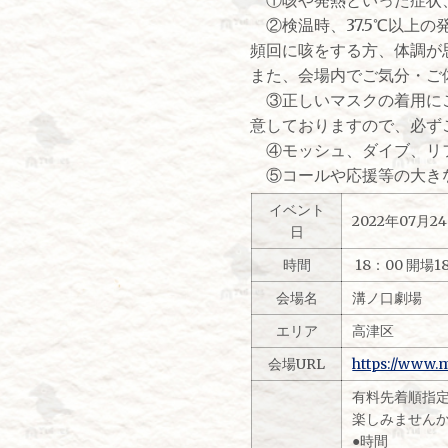
②検温時、37.5℃以上
頻回に咳をする方、体調が
また、会場内でご気分・ご
③正しいマスクの着用にご
意しておりますので、必ず
④モッシュ、ダイブ、リフ
⑤コールや応援等の大きな
イベント
2022年07月
日
時間
18：00 開場1
会場名
溝ノ口劇場
エリア
高津区
会場URL
https://www.
有料先着順指定席
楽しみません
●時間