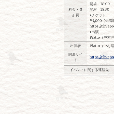
開場 18:00
料金・参
開演 18:30
加費
●チケット
¥5,000-(先
https://t.live
●出演
Piatto（​
出演者
Piatto（​
関連サイ
https://t.live
ト
イベントに関する連絡先