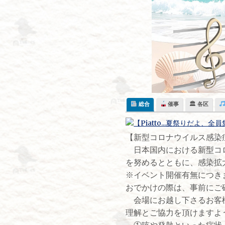
Skip
to
content
総合
催事
🏛 各区
​【新型コロナウイルス感
日本国内における新型コロ
を努めるとともに、感染拡
※イベント開催有無につき
おでかけの際は、事前にご
会場にお越し下さるお客様
理解とご協力を頂けますよ
①咳や発熱といった症状、