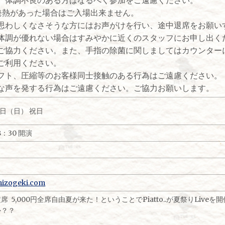
の発熱があった場合はご入場出来ません。
思わしくなさそうな方にはお声がけを行い、途中退席をお願い
体調が優れない場合はすみやかに近くのスタッフにお申し出く
協力ください。また、手指の除菌に関しましてはカウンター
ご利用ください。
ト、圧縮等のお客様同士接触のある行為はご遠慮ください。
声を発する行為はご遠慮ください。ご協力お願いします。
24日（日） 祝日
8：30 開演
mizogeki.com
 5,000円全席自由夏が来た！ということでPiatto..が夏祭りLiv
か？？