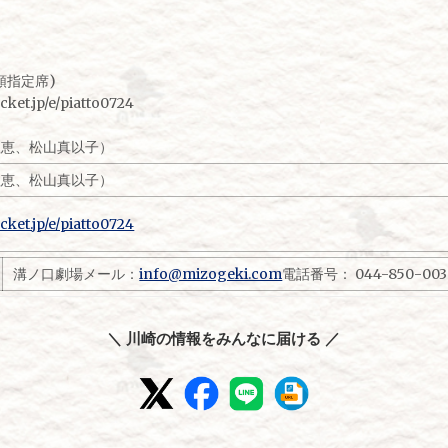
着順指定席)
pocket.jp/e/piatto0724
中村理恵、松山真以子）
中村理恵、松山真以子）
pocket.jp/e/piatto0724
溝ノ口劇場メール：
info@mizogeki.com
電話番号： 044-850-0038
＼ 川崎の情報をみんなに届ける ／