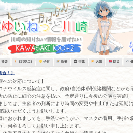
音楽
SPORTS
子育
応募
🏛 行政
天気
防災
染症への対応について】
ナウイルス感染症に関し、政府/自治体/関係諸機関などから
大の防止に細心の注意を払い、予定通りに今後の公演を実施し
ましては、主催者の判断により時間の変更や中止(または延期)
確認いただくようお願いします。
におかれましても、手洗いやうがい、マスクの着用、手指の
う、何卒よろしくお願い申し上げます。
体調不良のある方はなるべく参加をご遠慮ください。