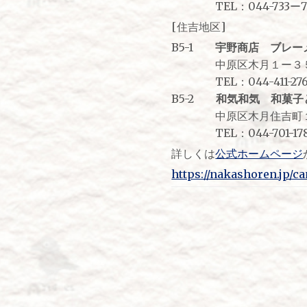
TEL：044-733ー75
[住吉地区]
B5-1
宇野商店 ブレー
中原区木月１ー３５
TEL：044-411-276
B5-2
和気和気 和菓子
中原区木月住吉町１
TEL：044-701-17
詳しくは
公式ホームページ
https://nakashoren.jp/