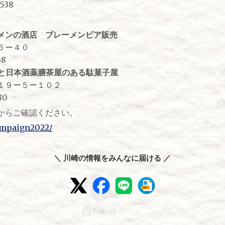
38
メンの酒店 ブレーメンビア販売
ー４０
8
と日本酒薬膳茶屋のある駄菓子屋
９ー５ー１０２
80
からご確認ください。
campaign2022/
＼ 川崎の情報をみんなに届ける ／