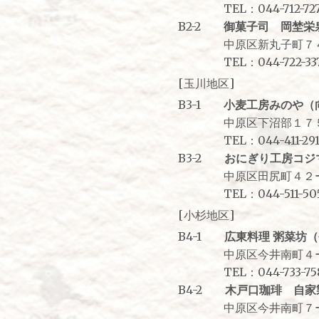
TEL：044-712-727
B2-2
御菓子司 岡埜栄
中原区新丸子町７４
TEL：044-722-33
[玉川地区]
B3-1
小麦工房みのや（
中原区下沼部１７
TEL：044-411-291
B3-2
おにぎり工房コジ
中原区田尻町４２
TEL：044-511-50
[小杉地区]
B4-1
広東料理 粥菜坊
中原区今井南町４ー
TEL：044-733-75
B4-2
木戸口珈琲 自家
中原区今井南町７ー