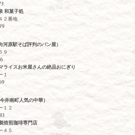
3
泉 和菓子処
２番地
79
向河原駅そば評判のパン屋）
５９
6
マライスお米屋さんの絶品おにぎり
ー１
59
（今井南町人気の中華）
１２
83
製焙煎珈琲専門店
４５