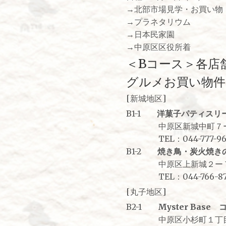
→北部市場見学・お買い物
→プラネタリウム
→日本民家園
→中原区区役所着
＜Bコース＞各店
グルメお買い物件
[新城地区]
B1-1
洋菓子パティスリーヤ
中原区新城中町７ー１
TEL：044-777-96
B1-2
焼き鳥・炭火焼き
中原区上新城２ー７ー
TEL：044-766-87
[丸子地区]
B2-1
Myster Bas
中原区小杉町１丁目543-3k