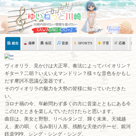
Skip
to
content
総合
催事
🏛 各区
音楽
SPORTS
子育
応募
🏛
ヴィオリラ、見かけは大正琴。奏法によってバイオリン？
ギター？二胡？いえいえマンドリン？様々な音色をかもし
だす摩訶不思議な楽器です。
そのヴィオリラの魅力を大勢の皆様に知っていただきた
い。
コロナ禍の今、年齢問わず多くの方に音楽とともにある今
このひとときを楽しんでいただけたらと思います。
曲目は、美女と野獣、リベルタンゴ、輝く未来、天城越
え、麦の唄、くるみ割り人形、残酷な天使のテーゼ、銀河
鉄道999、シング・シング・シング、