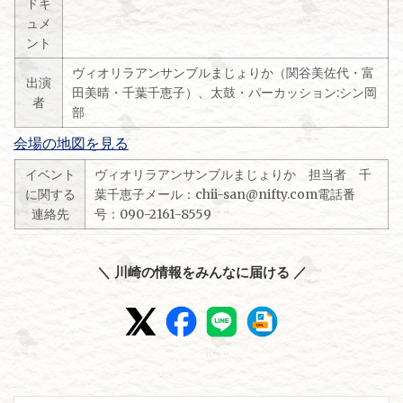
ドキ
ュメ
ント
ヴィオリラアンサンブルまじょりか（関谷美佐代・富
出演
田美晴・千葉千恵子）、太鼓・パーカッション:シン岡
者
部
会場の地図を見る
イベント
ヴィオリラアンサンブルまじょりか 担当者 千
に関する
葉千恵子メール：
chii-san@nifty.com
電話番
連絡先
号：
090-2161-8559
＼ 川崎の情報をみんなに届ける ／