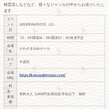
精霊流しなどなど、様々なジャンルの中からお送りいたし
ます。
イベ
ント
2022年08月07日（日）
日
時間
13：30 開場14：00 開演15：30 終演予定
会場
かわさきゆめホール
名
エリ
中原区
ア
会場
https://kawasakiyume.com/
URL
料
金・
有料大人 2,000円全席自由 学生以下 無料
参加
費