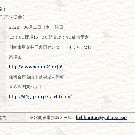
奏）
ニアム独奏）
2022年08月11日（木） 祝日
13：00 開場13：30 開演15：40 終演予定
川崎市男女共同参画センター（すくらむ21）
高津区
http://www.scrum21.or.jp/
無料全席自由未就学児同伴可
ＫＣＢ関東バンド
https://d5gfp.hp.peraichi.com/
絡先
KCB関東事務局メール：
kcbkantou@yahoo.co.jp