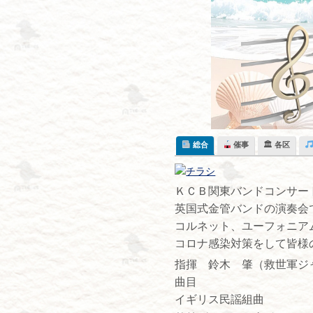
Skip
to
content
総合
催事
🏛 各区
ＫＣＢ関東バンドコンサー
英国式金管バンドの演奏会
コルネット、ユーフォニア
コロナ感染対策をして皆様
指揮 鈴木 肇（救世軍ジ
曲目
イギリス民謡組曲