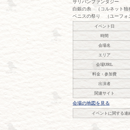
サリバンファンタジー
白銀の糸 （コルネット独
ベニスの祭り （ユーフォ
イベント日
時間
会場名
エリア
会場URL
料金・参加費
出演者
関連サイト
会場の地図を見る
イベントに関する連