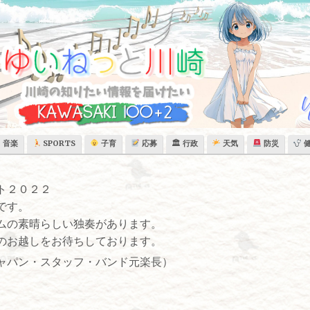
音楽
SPORTS
子育
応募
🏛 行政
天気
防災
ト２０２２
です。
ムの素晴らしい独奏があります。
のお越しをお待ちしております。
ャパン・スタッフ・バンド元楽長）