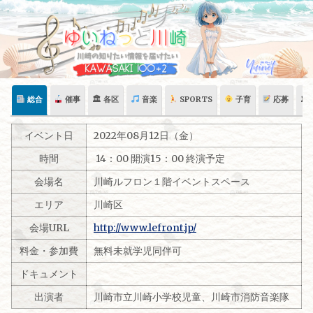
Skip
to
content
総合
催事
🏛 各区
音楽
SPORTS
子育
応募
🏛
イベント日
2022年08月12日（金）
時間
14：00 開演15：00 終演予定
会場名
川崎ルフロン１階イベントスペース
エリア
川崎区
会場URL
http://www.lefront.jp/
料金・参加費
無料未就学児同伴可
ドキュメント
出演者
川崎市立川崎小学校児童、川崎市消防音楽隊