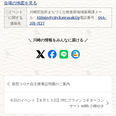
会場の地図を見る
イベント
川崎区役所まちづくり推進部地域振興課メー
に関する
ル：
61tisin@city.kawasaki.jp
電話番号：
044-
連絡先
201-3127
＼ 川崎の情報をみんなに届ける ／
投
新型コロナ自主療養証明書のご案内
稿
ナ
今日のイベント【８月１３日】沖仁フラメンコギターコン
ビ
サート with 小柳ゆき
ゲ