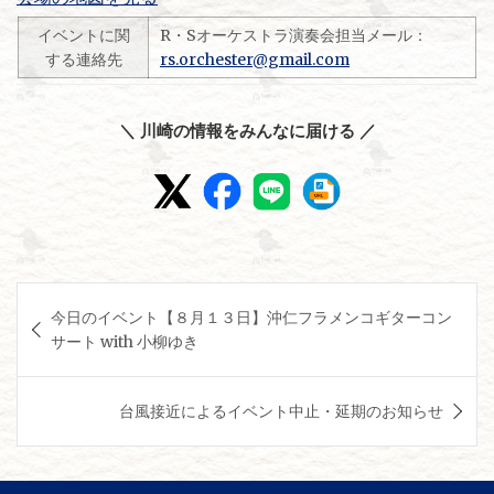
イベントに関
R・Sオーケストラ演奏会担当メール：
する連絡先
rs.orchester@gmail.com
＼ 川崎の情報をみんなに届ける ／
投
今日のイベント【８月１３日】沖仁フラメンコギターコン
稿
サート with 小柳ゆき
ナ
ビ
台風接近によるイベント中止・延期のお知らせ
ゲ
ー