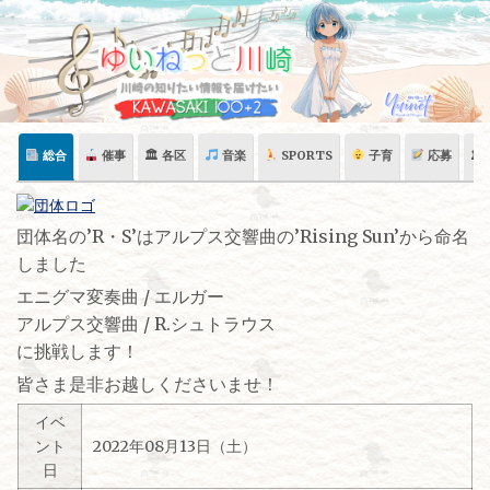
Skip
to
content
総合
催事
🏛 各区
音楽
SPORTS
子育
応募
🏛
団体名の’R・S’はアルプス交響曲の’Rising Sun’から命名
しました
エニグマ変奏曲 / エルガー
アルプス交響曲 / R.シュトラウス
に挑戦します！
皆さま是非お越しくださいませ！
イベ
ント
2022年08月13日（土）
日