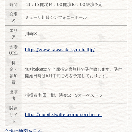
時間
13：15 開場14：00 開演16：00 終演予定
会場
ミューザ川崎シンフォニーホール
名
エリ
川崎区
ア
会場
https://www.kawasaki-sym-hall.jp/
URL
料
金・
無料teketにて全席指定席無料で受付致します、受付
参加
開始日時は6月中旬ごろを予定しております。
費
出演
指揮者:和田一樹、演奏:R・Sオーケストラ
者
関連
サイ
https://mobile.twitter.com/rsorchester
ト
会場の地図を見る