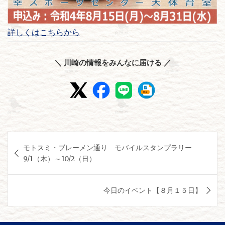
詳しくはこちらから
＼ 川崎の情報をみんなに届ける ／
投
モトスミ・ブレーメン通り モバイルスタンプラリー
稿
9/1（木）～10/2（日）
ナ
ビ
今日のイベント【８月１５日】
ゲ
ー