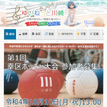
Skip
to
content
総合
催事
🏛 各区
音楽
SPORTS
子育
応募
🏛