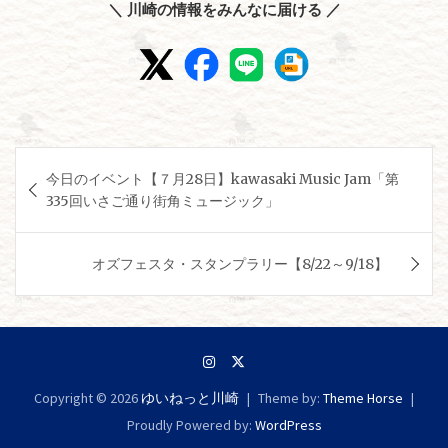
＼ 川崎の情報をみんなに届ける ／
投
今日のイベント【７月28日】kawasaki Music Jam「第
稿
335回いさご通り街角ミュージック」
ナ
ビ
オズフェスタ・スタンプラリー【8/22～9/18】
ゲ
ー
シ
ョ
Copyright © 2026
ゆいねっと川崎
Theme by:
Theme Horse
ン
Proudly Powered by:
WordPress