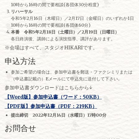
10時から16時の間で要相談(各団体30分程度)
リハーサル
令和5年2月16日（木曜日）／2月17日（金曜日）のいずれか1日
10時から16時の間で要相談(各団体60分)
本番 令和5年2月18日（土曜日）／2月19日（日曜日）
各日終演後、講師による演技指導、講評があります。
※会場はすべて、スタジオHIKARIです。
申込方法
参加ご希望の場合は、参加申込書を郵送・ファクシミリまたは
（申込書記載の）Eメールにて申込先に送付して下さい。
参加申込書ダウンロードはこちらから↓
【Word版】参加申込書（ワード：50KB）
【PDF版】参加申込書（PDF：219KB）
提出締切 2022年12月14日（水曜日）17時00分
お問合せ