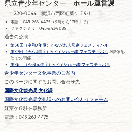
県立青少年センター
ホール運営課
〒220-0044 横浜市西区紅葉ケ丘9-1
電話 045-263-4475（9時から17時まで）
ファクシミリ 045-241-7088
過去の公演
第38回（令和3年度）かながわ人形劇フェスティバル
第37回（令和2年度）かながわ人形劇フェスティバル
※映像配
信での開催
第36回（令和元年度）かながわ人形劇フェスティバル
青少年センター文化事業のご案内
このページに関するお問い合わせ先
国際文化観光局 文化課
国際文化観光局文化課へのお問い合わせフォーム
紅葉ケ丘駐在事務所
電話：045-263-4475