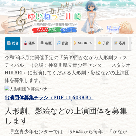
Skip
to
content
総合
催事
🏛 各区
音楽
SPORTS
子育
応募
🏛
令和5年2月に開催予定の「第39回かながわ人形劇フェス
ティバル」（会場：神奈川県立青少年センター スタジオ
HIKARI）に出演してくださる人形劇・影絵などの上演団
体を募集します。
出演団体募集チラシ（PDF：1,603KB）
人形劇、影絵などの上演団体を募集
します
県立青少年センターでは、1984年から毎年、「かなが