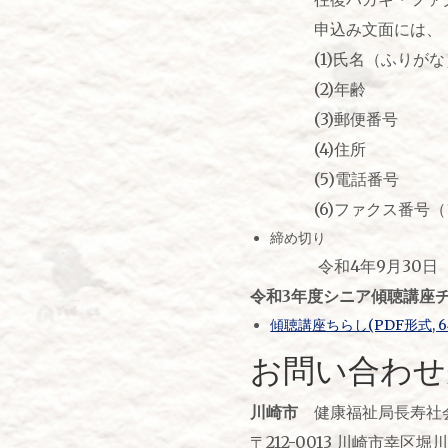
申込み文面には、「傾聴
(1)氏名（ふりがな
(2)年齢
(3)郵便番号
(4)住所
(5)電話番号
(6)ファクス番号（フ
締め切り
令和4年9月30日（金
令和3年度シニア傾聴講座
傾聴講座ちらし(PDF形式, 64
お問い合わせ
川崎市
健康福祉局長寿社
〒212-0013 川崎市幸区