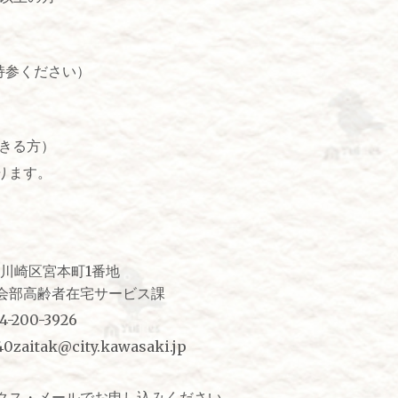
ご持参ください）
できる方）
ります。
川崎区宮本町1番地
高齢者在宅サービス課
0-3926
k@city.kawasaki.jp
・メールでお申し込みください。