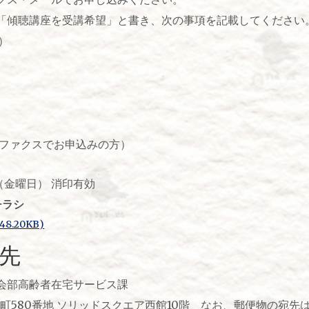
講座を受講希望」と書き、次の事項を記載してください
）
ァクスでお申込みの方）
曜日） 消印有効
チラシ
8.20KB)
先
会部高齢者在宅サービス課
堀川町580番地 ソリッドスクエア西館10階 なお、郵便物の宛先は「