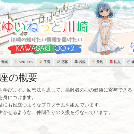
音楽
SPORTS
子育
応募
🏛 行政
天気
防災
座の概要
を学びます。回想法を通して、高齢者の心の健康に寄与できる
を身につけます。
活にも役立つようなプログラムを組んでいます。
生かせるような、仲間作りの支援を行なっています。