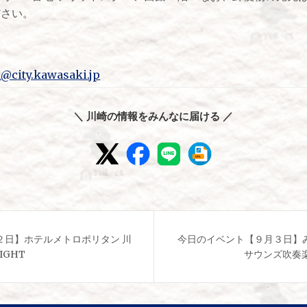
ださい。
@city.kawasaki.jp
＼ 川崎の情報をみんなに届ける ／
２日】ホテルメトロポリタン 川
今日のイベント【９月３日】
NIGHT
サウンズ吹奏