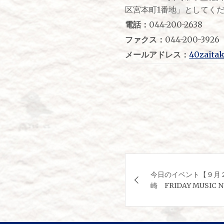
区宮本町1番地」としてく
電話：
044-200-2638
ファクス：
044-200-3926
メールアドレス：
40zaitak
投
今日のイベント【９月
稿
崎 FRIDAY MUSIC 
ナ