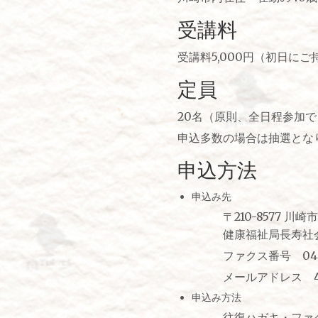
受講料
受講料5,000円（初日に
定員
20名（原則、全日程参加
申込多数の場合は抽選とな
申込方法
申込み先
〒210-8577 川崎市
健康福祉局長寿社会部
ファクス番号 044-20
メールアドレス 40zaita
申込み方法
往復ハガキ・ファクス