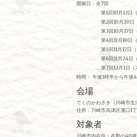
開催日：全7回
第1回10月13日
第2回10月20日（
第3回10月27日
第4回11月10日（
第5回11月17日
第6回11月24日（
第7回12月1日（木
時間： 午後1時半から午後
会場
てくのかわさき（川崎市生
住所：川崎市高津区溝口1丁
対象者
川崎市内在住・在勤の40