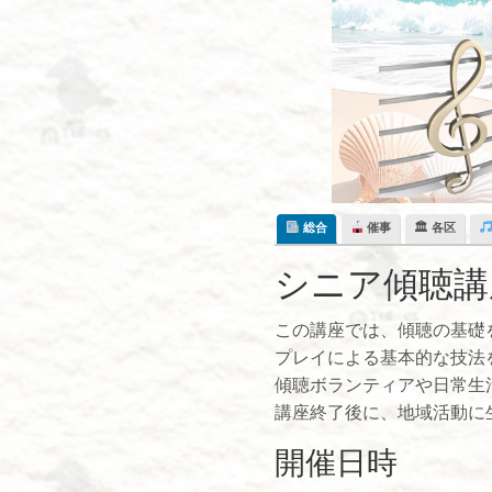
Skip
to
content
総合
催事
🏛 各区
シニア傾聴講
この講座では、傾聴の基礎
プレイによる基本的な技法
傾聴ボランティアや日常生
講座終了後に、地域活動に
開催日時