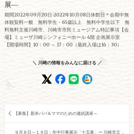
展―
期間2022年09月20日-2022年10月08日休館日＊会期中無
休観覧料一般 無料学生・65歳以上 無料中学生以下 無
料無料主催川崎市、川崎市市民ミュージアム特記事項【会
場】ミューザ川崎シンフォニーホール 4階 企画展示室
【開場時間】10：00 ～ 17：00（最終入場は16：30）
＼ 川崎の情報をみんなに届ける ／
投
【募集】新米パパ＆ママのための連続講座～
稿
ナ
９月８日～１９日：年中行事展示「十五夜」ー 川崎市立