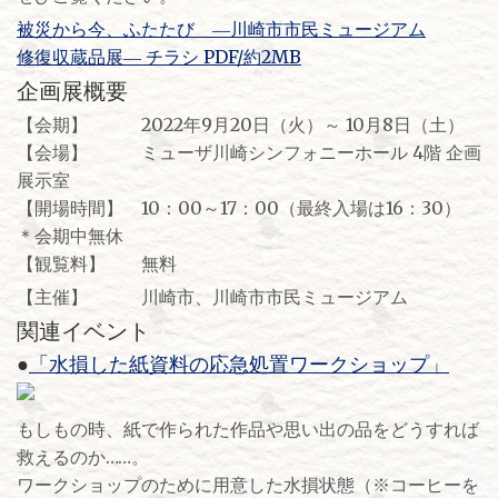
被災から今、ふたたび ―川崎市市民ミュージアム
修復収蔵品展― チラシ PDF/約2MB
企画展概要
【会期】 2022年9月20日（火）～ 10月8日（土）
【会場】 ミューザ川崎シンフォニーホール 4階 企画
展示室
【開場時間】 10：00～17：00（最終入場は16：30）
＊会期中無休
【観覧料】 無料
【主催】 川崎市、川崎市市民ミュージアム
関連イベント
●
「水損した紙資料の応急処置ワークショップ」
もしもの時、紙で作られた作品や思い出の品をどうすれば
救えるのか……。
ワークショップのために用意した水損状態（※コーヒーを