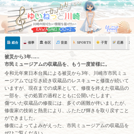
Skip
to
content
総合
催事
🏛 各区
音楽
SPORTS
子育
応募
🏛
被災から3年……
市民ミュージアムの収蔵品を、もう一度皆様に。
令和元年東日本台風による被災から3年、川崎市市民ミュ
ージアムでは引き続き収蔵品のレスキューと修復が続いて
いますが、現在までの成果として、修復を終えた収蔵品の
一部を、その処置の過程とともに公開いたします。
傷ついた収蔵品の修復には、多くの困難が伴いましたが、
修復家の技術と熱意により、ふたたび輝きを取り戻すこと
ができました。
修復によってよみがえった、市民ミュージアムの収蔵品を
ぜひご覧ください。