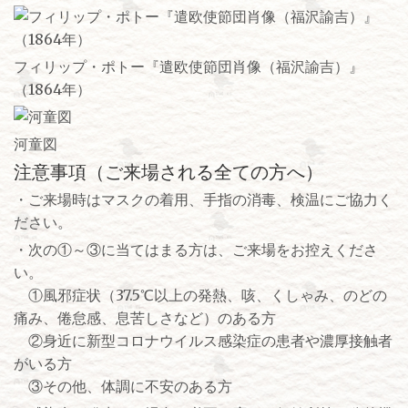
フィリップ・ポトー『遣欧使節団肖像（福沢諭吉）』
（1864年）
河童図
注意事項（ご来場される全ての方へ）
・ご来場時はマスクの着用、手指の消毒、検温にご協力く
ださい。
・次の①～③に当てはまる方は、ご来場をお控えくださ
い。
①風邪症状（37.5℃以上の発熱、咳、くしゃみ、のどの
痛み、倦怠感、息苦しさなど）のある方
②身近に新型コロナウイルス感染症の患者や濃厚接触者
がいる方
③その他、体調に不安のある方