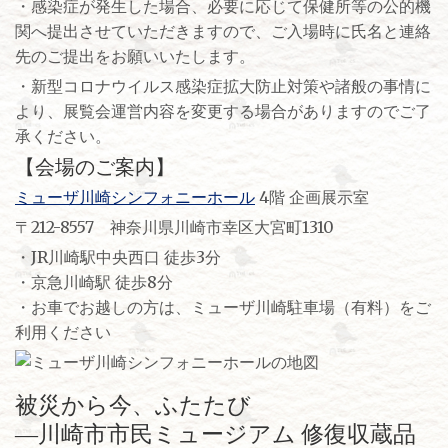
・感染症が発生した場合、必要に応じて保健所等の公的機
関へ提出させていただきますので、ご入場時に氏名と連絡
先のご提出をお願いいたします。
・新型コロナウイルス感染症拡大防止対策や諸般の事情に
より、展覧会運営内容を変更する場合がありますのでご了
承ください。
【会場のご案内】
ミューザ川崎シンフォニーホール
4階 企画展示室
〒212-8557 神奈川県川崎市幸区大宮町1310
・JR川崎駅中央西口 徒歩3分
・京急川崎駅 徒歩8分
・お車でお越しの方は、ミューザ川崎駐車場（有料）をご
利用ください
被災から今、ふたたび
―川崎市市民ミュージアム 修復収蔵品