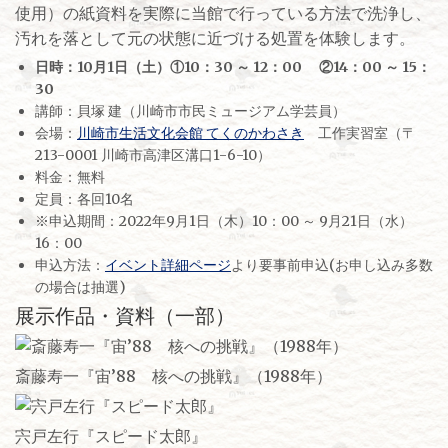
使用）の紙資料を実際に当館で行っている方法で洗浄し、
汚れを落として元の状態に近づける処置を体験します。
日時：10月1日（土）①10：30 ～ 12：00 ②14：00 ～ 15：
30
講師：貝塚 建（川崎市市民ミュージアム学芸員）
会場：
川崎市生活文化会館 てくのかわさき
工作実習室（〒
213-0001 川崎市高津区溝口1-6-10）
料金：無料
定員：各回10名
※申込期間：2022年9月1日（木）10：00 ～ 9月21日（水）
16：00
申込方法：
イベント詳細ページ
より要事前申込(お申し込み多数
の場合は抽選)
展示作品・資料（一部）
斎藤寿一『宙’88 核への挑戦』（1988年）
宍戸左行『スピード太郎』