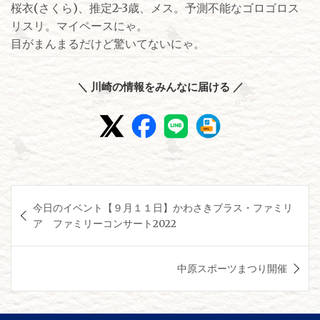
桜衣(さくら)、推定2-3歳、メス。予測不能なゴロゴロス
リスリ。マイペースにゃ。
目がまんまるだけど驚いてないにゃ。
＼ 川崎の情報をみんなに届ける ／
投
今日のイベント【９月１１日】かわさきブラス・ファミリ
稿
ア ファミリーコンサート2022
ナ
ビ
中原スポーツまつり開催
ゲ
ー