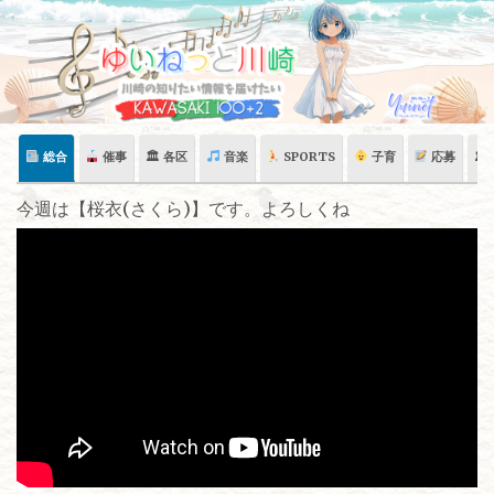
Skip
to
content
総合
催事
🏛 各区
音楽
SPORTS
子育
応募
🏛
今週は【桜衣(さくら)】です。よろしくね