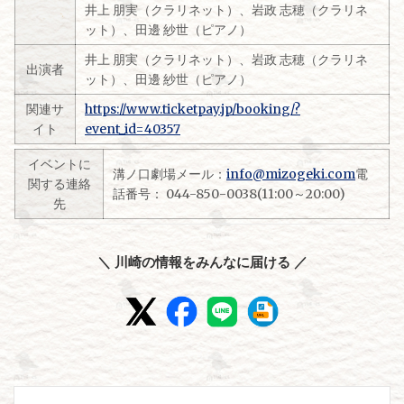
井上 朋実（クラリネット）、岩政 志穂（クラリネ
ット）、田邊 紗世（ピアノ）
井上 朋実（クラリネット）、岩政 志穂（クラリネ
出演者
ット）、田邊 紗世（ピアノ）
関連サ
https://www.ticketpay.jp/booking/?
イト
event_id=40357
イベントに
溝ノ口劇場メール：
info@mizogeki.com
電
関する連絡
話番号： 044-850-0038(11:00～20:00)
先
＼ 川崎の情報をみんなに届ける ／
投