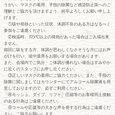
うがい、マスクの着用、手指の除菌など感染防止策へのご
理解とご協力を頂けますよう、何卒よろしくお願い申し上
げます。
①咳や発熱といった症状、体調不良のある方はなるべく
参加をご遠慮ください。
②検温時、37.5℃以上の発熱があった場合はご入場出来
ません。
頻回に咳をする方、体調が思わしくなさそうな方にはお声
がけを行い、途中退席をお願いする場合があります。
また、会場内でご気分・ご体調が優れない場合はすみやか
に近くのスタッフにお申し出ください。
③正しいマスクの着用にご協力ください。また、手指の
除菌に関しましてはカウンターにてアルコール除菌液を用
意しておりますので、必ずご利用ください。
④モッシュ、ダイブ、リフト、圧縮等のお客様同士接触
のある行為はご遠慮ください。
⑤コールや応援等の大きな声を発する行為はご遠慮くだ
さい。ご協力お願いします。