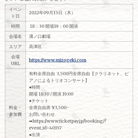
イベン
2022年09月15日（木）
ト日
時間
18：30 開場19：00 開演
会場名
溝ノ口劇場
エリア
高津区
会場
https://www.mizogeki.com
URL
有料全席自由 3,500円全席自由【クラリネット、ピ
アノによるトリオコンサート】
●時間
開場 18:30 / 開演 19:00
●チケット
料金・
全席自由席 ¥3,500-
参加費
​お問い合わせ
➡︎https://www.ticketpay.jp/booking/?
event_id=40357
●出演