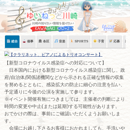
Skip
to
content
総合
催事
🏛 各区
音楽
SPORTS
子育
応募
🏛
​【新型コロナウイルス感染症への対応について】
日本国内における新型コロナウイルス感染症に関し、政
府/自治体/関係諸機関などから示される正確な情報の収集
を努めるとともに、感染拡大の防止に細心の注意を払い、
予定通りに今後の公演を実施して参ります。
※イベント開催有無につきましては、主催者の判断により
時間の変更や中止(または延期)する可能性があります。
おでかけの際は、事前にご確認いただくようお願いしま
す。
会場にお越し下さるお客様におかれましても、手洗いや