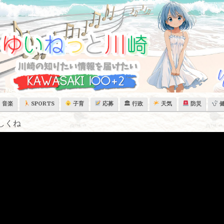
音楽
SPORTS
子育
応募
🏛 行政
天気
防災
しくね