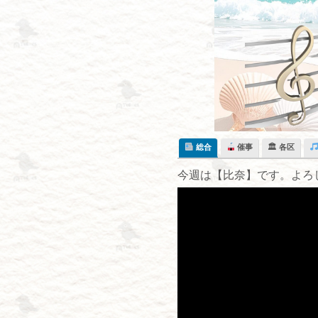
Skip
to
content
総合
催事
🏛 各区
今週は【比奈】です。よろ