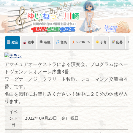
Skip
to
content
総合
催事
🏛 各区
音楽
SPORTS
子育
応募
🏛
アマチュアオーケストラによる演奏会。プログラムはベー
トヴェン／レオノーレ序曲3番、
ワーグナー／ジークフリート牧歌、シューマン／交響曲４
番、です。
名曲を気軽にお楽しみください！途中に２０分の休憩が入
ります。
イベ
ント
2022年09月23日（金） 祝日
日