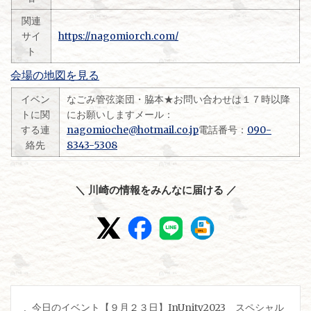
関連
サイ
https://nagomiorch.com/
ト
会場の地図を見る
イベン
なごみ管弦楽団・脇本★お問い合わせは１７時以降
トに関
にお願いしますメール：
する連
nagomioche@hotmail.co.jp
電話番号：
090-
絡先
8343-5308
＼ 川崎の情報をみんなに届ける ／
投
今日のイベント【９月２３日】InUnity2023 スペシャル