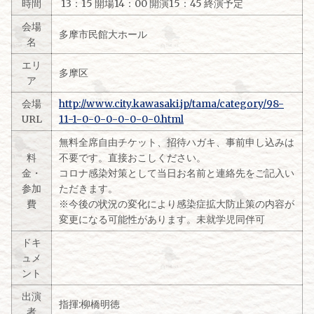
時間
13：15 開場14：00 開演15：45 終演予定
会場
多摩市民館大ホール
名
エリ
多摩区
ア
会場
http://www.city.kawasaki.jp/tama/category/98-
URL
11-1-0-0-0-0-0-0-0.html
無料全席自由チケット、招待ハガキ、事前申し込みは
料
不要です。直接おこしください。
金・
コロナ感染対策として当日お名前と連絡先をご記入い
参加
ただきます。
費
※今後の状況の変化により感染症拡大防止策の内容が
変更になる可能性があります。未就学児同伴可
ドキ
ュメ
ント
出演
指揮:柳橋明徳
者