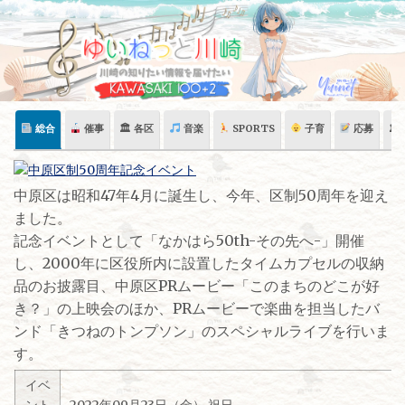
Skip
to
content
総合
催事
🏛 各区
音楽
SPORTS
子育
応募
🏛
中原区は昭和47年4月に誕生し、今年、区制50周年を迎え
ました。
記念イベントとして「なかはら50th-その先へ-」開催
し、2000年に区役所内に設置したタイムカプセルの収納
品のお披露目、中原区PRムービー「このまちのどこが好
き？」の上映会のほか、PRムービーで楽曲を担当したバ
ンド「きつねのトンプソン」のスペシャルライブを行いま
す。
イベ