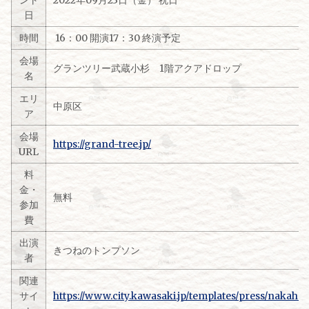
ント
2022年09月23日（金） 祝日
日
時間
16：00 開演17：30 終演予定
会場
グランツリー武蔵小杉 1階アクアドロップ
名
エリ
中原区
ア
会場
https://grand-tree.jp/
URL
料
金・
無料
参加
費
出演
きつねのトンプソン
者
関連
サイ
https://www.city.kawasaki.jp/templates/press/nakaha