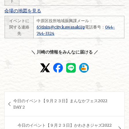
ト
会場の地図を見る
イベントに
中原区役所地域振興課メール：
関する連絡
65tisin@city.kawasaki.jp
電話番号：
044-
先
744-3324
＼ 川崎の情報をみんなに届ける ／
投
今日のイベント【９月２３日】まんなかフェス2022
稿
DAY２
ナ
ビ
今日のイベント【９月２３日】かわさきジャズ2022