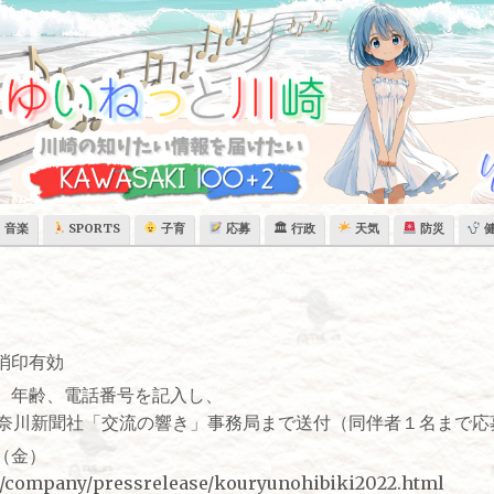
音楽
SPORTS
子育
応募
🏛 行政
天気
防災
消印有効
、年齢、電話番号を記入し、
要）神奈川新聞社「交流の響き」事務局まで送付（同伴者１名まで
（金）
p/company/pressrelease/kouryunohibiki2022.html