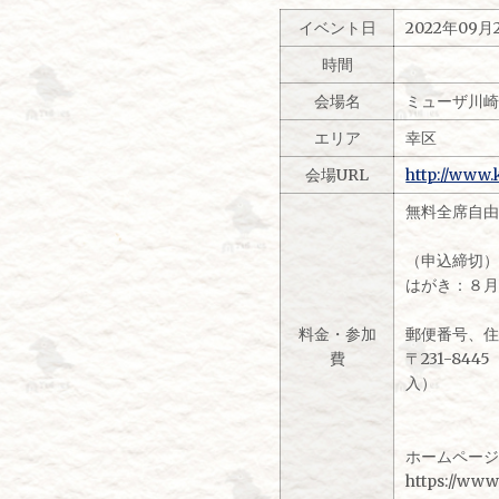
イベント日
2022年09
時間
会場名
ミューザ川
エリア
幸区
会場URL
http://www.
無料全席自
（申込締切
はがき：８
料金・参加
郵便番号、
費
〒231-8
入）
ホームペー
https://www