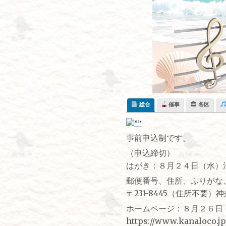
Skip
to
content
総合
催事
🏛 各区
事前申込制です。
（申込締切）
はがき：８月２４日（水）
郵便番号、住所、ふりがな
〒231-8445（住所不
ホームページ：８月２６日
https://www.kanaloco.j