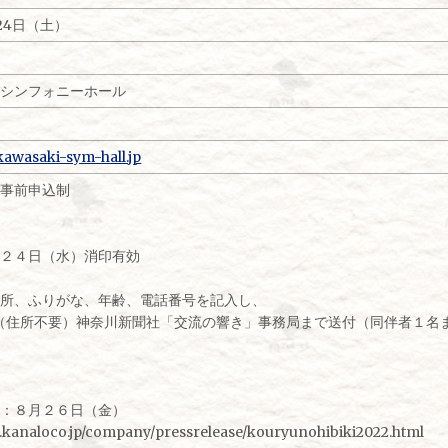
月24日（土）
崎シンフォニーホール
kawasaki-sym-hall.jp
由事前申込制
）
月２４日（水）消印有効
住所、ふりがな、年齢、電話番号を記入し、
445（住所不要）神奈川新聞社「交流の響き」事務局まで送付（同伴者１
ジ：８月２６日（金）
.kanaloco.jp/company/pressrelease/kouryunohibiki2022.html