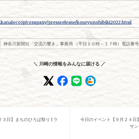
.kanaloco.jp/company/pressrelease/kouryunohibiki2022.html
神奈川新聞社「交流の響き」事務局 （平日１０時～１７時）電話番
＼ 川崎の情報をみんなに届ける ／
３日】まちのひろば祭り I ラ
今日のイベント【９月２４日
サン