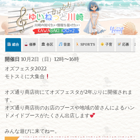
Skip
to
content
総合
催事
🏛 各区
音楽
SPORTS
子育
応募
🏛
開催日
10月2日（日）12時〜16時
オズフェスタ2022
モトスミに大集合
オズ通り商店街にてオズフェスタが2年ぶりに開催されま
す。
オズ通り商店街のお店のブースや地域の皆さんによるハン
ドメイドブースがたくさん出店します
みんな遊びに来てねー。