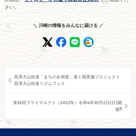
さい。
＼ 川崎の情報をみんなに届ける ／
投
高津大山街道「まちの企画室」第１期実施プロジェクト
稿
高津大山街道リズムフェス
ナ
ビ
第16回フライマルクト（2022年）令和4年10月2日(日)開
ゲ
催!!
ー
シ