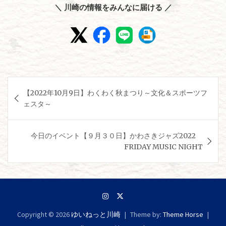
＼ 川崎の情報をみんなに届ける ／
投
【2022年10月9日】わくわく秋まつり～文化＆スポーツフ
稿
ェスタ～
ナ
ビ
今日のイベント【９月３０日】かわさきジャズ2022
ゲ
FRIDAY MUSIC NIGHT
ー
シ
ョ
ン
Copyright © 2026
ゆいねっと川崎
Theme by:
Theme Horse