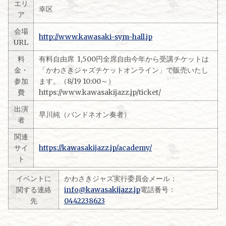
エリ
幸区
ア
会場
http://www.kawasaki-sym-hall.jp
URL
料
有料自由席 1,500円全席自由今年から受講チケットは
金・
「かわさきジャズチケットオンライン」で販売いたし
参加
ます。（8/19 10:00～）
費
https://www.kawasakijazz.jp/ticket/
出演
早川純（バンドネオン奏者）
者
関連
サイ
https://kawasakijazz.jp/academy/
ト
イベントに
かわさきジャズ実行委員会メール：
関する連絡
info@kawasakijazz.jp
電話番号：
先
0442238623