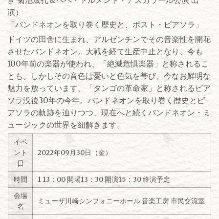
き 菊池成孔＆ペペ・トルメント・アスカラール公演 出
演）
「バンドネオンを取り巻く歴史と、ポスト・ピアソラ」
ドイツの田舎に生まれ、アルゼンチンでその音楽性を開花
させたバンドネオン。大戦を経て生産中止となり、今も
100年前の楽器が使われ、「絶滅危惧楽器」と称されるこ
とも。しかしその音色は憂いと色気を帯び、今なお鮮明な
魅力を放っています。「タンゴの革命家」と称されるピア
ソラ没後30年の今年。バンドネオンを取り巻く歴史とピ
アソラの軌跡を辿りつつ、現在へと続くバンドネオン・ミ
ュージックの世界を紐解きます。
イベ
ント
2022年09月30日（金）
日
時間
1 13：00 開場13：30 開演15：30 終演予定
会場
ミューザ川崎シンフォニーホール 音楽工房 市民交流室
名