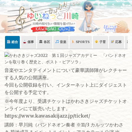
Skip
to
content
総合
催事
🏛 各区
音楽
SPORTS
子育
応募
🏛
音楽やエンタテイメントについて豪華講師陣がレクチャー
する人気の公開講座。
今回も公開収録を行い、インターネット上にダイジェスト
を公開する予定です。
※今年度より、受講チケットはかわさきジャズチケットオ
ンラインにて販売いたします。
https://www.kawasakijazz.jp/ticket/
講師：早川純（バンドネオン奏者 ※11/3 カルッツかわさ