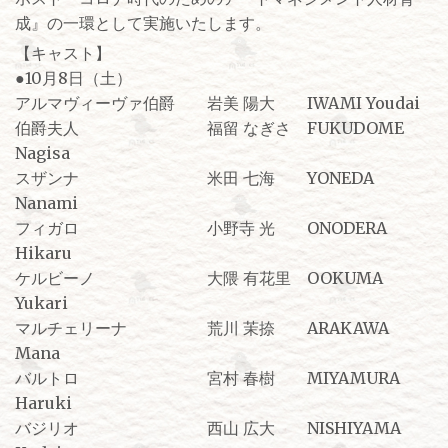
成』の一環として実施いたします。
【キャスト】
●10月8日（土）
アルマヴィーヴァ伯爵 岩美 陽大 IWAMI Youdai
伯爵夫人 福留 なぎさ FUKUDOME
Nagisa
スザンナ 米田 七海 YONEDA
Nanami
フィガロ 小野寺 光 ONODERA
Hikaru
ケルビーノ 大隈 有花里 OOKUMA
Yukari
マルチェリーナ 荒川 茉捺 ARAKAWA
Mana
バルトロ 宮村 春樹 MIYAMURA
Haruki
バジリオ 西山 広大 NISHIYAMA