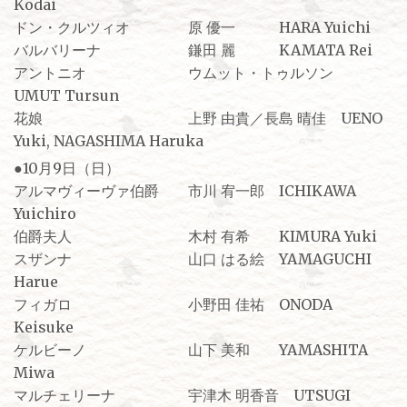
Kodai
ドン・クルツィオ 原 優一 HARA Yuichi
バルバリーナ 鎌田 麗 KAMATA Rei
アントニオ ウムット・トゥルソン
UMUT Tursun
花娘 上野 由貴／長島 晴佳 UENO
Yuki, NAGASHIMA Haruka
●10月9日（日）
アルマヴィーヴァ伯爵 市川 宥一郎 ICHIKAWA
Yuichiro
伯爵夫人 木村 有希 KIMURA Yuki
スザンナ 山口 はる絵 YAMAGUCHI
Harue
フィガロ 小野田 佳祐 ONODA
Keisuke
ケルビーノ 山下 美和 YAMASHITA
Miwa
マルチェリーナ 宇津木 明香音 UTSUGI