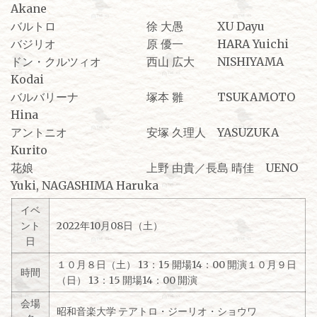
Akane
バルトロ 徐 大愚 XU Dayu
バジリオ 原 優一 HARA Yuichi
ドン・クルツィオ 西山 広大 NISHIYAMA
Kodai
バルバリーナ 塚本 雛 TSUKAMOTO
Hina
アントニオ 安塚 久理人 YASUZUKA
Kurito
花娘 上野 由貴／長島 晴佳 UENO
Yuki, NAGASHIMA Haruka
イベ
ント
2022年10月08日（土）
日
１０月８日（土） 13：15 開場14：00 開演１０月９日
時間
（日） 13：15 開場14：00 開演
会場
昭和音楽大学 テアトロ・ジーリオ・ショウワ