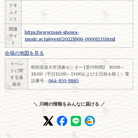
ドキ
ュメ
ント
関連
https://www.tosei-showa-
サイ
music.ac.jp/event/20221008-00001133.html
ト
会場の地図を見る
イベン
昭和音楽大学演奏センター [受付時間] 10:00～
トに関
18:00（平日12:00～13:00および土日祝を除く）電
する連
話番号：
044-953-9865
絡先
＼ 川崎の情報をみんなに届ける ／