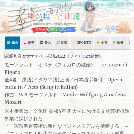
Skip
to
content
総合
催事
🏛 各区
音楽
SPORTS
子育
応募
🏛
モーツァルト オペラ《フィガロの結婚》 Le nozze di
Figaro
全4幕 原語(イタリア語)上演／日本語字幕付 Opera
buffa in 4 Acts (Sung in Italian)
作曲 W.A.モーツァルト Music: Wolfgang Amadeus
Mozart
※本事業は、文化庁 令和4年度 大学における文化芸術推進
事業に採択された
『「実演舞台芸術の新たなビジネスモデルを構築する」～
ポスト・コロナ時代のためのアートマネジメント人材育