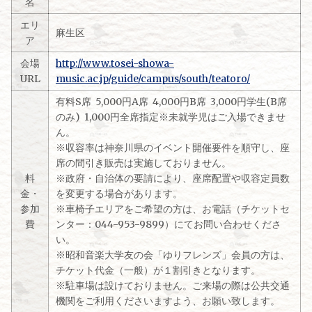
名
エリ
麻生区
ア
会場
http://www.tosei-showa-
URL
music.ac.jp/guide/campus/south/teatoro/
有料S席 5,000円A席 4,000円B席 3,000円学生(B席
のみ) 1,000円全席指定※未就学児はご入場できませ
ん。
※収容率は神奈川県のイベント開催要件を順守し、座
席の間引き販売は実施しておりません。
料
※政府・自治体の要請により、座席配置や収容定員数
金・
を変更する場合があります。
参加
※車椅子エリアをご希望の方は、お電話（チケットセ
費
ンター：044-953-9899）にてお問い合わせくださ
い。
※昭和音楽大学友の会「ゆりフレンズ」会員の方は、
チケット代金（一般）が１割引きとなります。
※駐車場は設けておりません。ご来場の際は公共交通
機関をご利用くださいますよう、お願い致します。