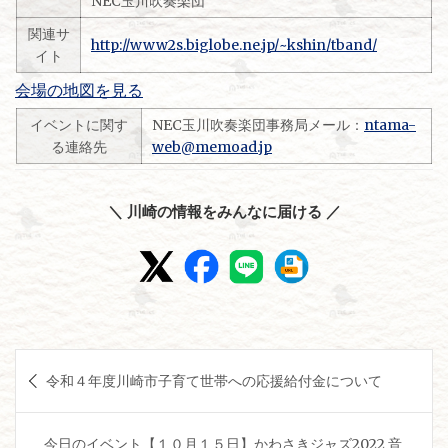
NEC玉川吹奏楽団
関連サ
http://www2s.biglobe.ne.jp/~kshin/tband/
イト
会場の地図を見る
イベントに関す
NEC玉川吹奏楽団事務局メール：
ntama-
る連絡先
web@memoad.jp
＼ 川崎の情報をみんなに届ける ／
投
令和４年度川崎市子育て世帯への応援給付金について
稿
ナ
今日のイベント【１０月１５日】かわさきジャズ2022 音