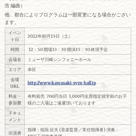
浩 編曲）
他 都合によりプログラムは一部変更になる場合がござい
ます。
イベン
2022年10月15日（土）
ト日
時間
12：50 開場13：30 開演15：30 終演予定
会場名
ミューザ川崎シンフォニーホール
エリア
幸区
会場
http://www.kawasaki-sym-hall.jp
URL
料金・
有料前売 700円当日 1,000円全席指定就学前のお子
参加費
様のご入場はご遠慮頂いております
ドキュ
メント
指揮：稲垣 征夫 (音楽監督／常任指揮者) 演奏：
出演者