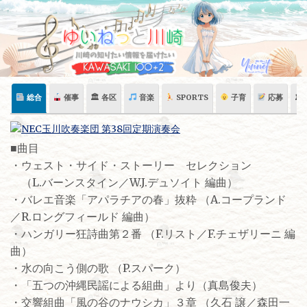
Skip
to
content
総合
催事
🏛 各区
音楽
SPORTS
子育
応募
🏛
■曲目
・ウェスト・サイド・ストーリー セレクション
（L.バーンスタイン／W.J.デュソイト 編曲）
・バレエ音楽「アパラチアの春」抜粋 （A.コープランド
／R.ロングフィールド 編曲）
・ハンガリー狂詩曲第２番 （F.リスト／F.チェザリーニ 編
曲）
・水の向こう側の歌 （P.スパーク）
・「五つの沖縄民謡による組曲」より（真島俊夫）
・交響組曲「風の谷のナウシカ」３章 （久石 譲／森田一