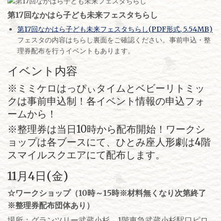
第17回なかはら子ども未来フェスタちらし
第17回なかはら子ども未来フェスタちらし(PDF形式, 5.54MB)
フェスタの内容はちらし裏面をご確認ください。事前申込・整
理券配布を行うイベントもあります。
イベント内容
※ミミケロはっぴぃタイムとベビーリトミッ
クは事前申込制！各イベント情報の申込フォ
ームから！
※整理券は当日10時から配布開始！ワークシ
ョップは各ブースにて、ひとみ座人形劇は4階
スマイルスクエアにて配布します。
11月4日(金)
☆ワークショップ（10時～15時※材料無くなり次第終了
※整理券配布団体あり
）
場所：グランツリー武蔵小杉 1階東急武蔵小杉駅口ピロ