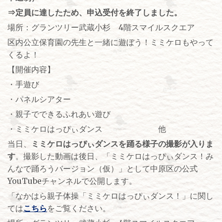
⇒定員に達したため、申込受付を終了しました。
場所：グランツリー武蔵小杉 4階スマイルスクエア
区内公立保育園の先生と一緒に遊ぼう！ミミケロもやって
くるよ！
【開催内容】
・手遊び
・パネルシアター
・親子でできるふれあい遊び
・ミミケロはっぴぃダンス 他
当日、
ミミケロはっぴぃダンスを踊る様子の撮影が入りま
す
。撮影した動画は後日、「ミミケロはっぴぃダンス！み
んなで踊ろうバージョン（仮）」として中原区の公式
YouTubeチャンネルで公開します。
「なかはら親子体操「ミミケロはっぴぃダンス！」に関し
ては
こちら
をご覧ください。