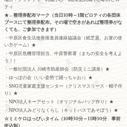
ティ
★←整理券配布マーク（当日10時～1階ピロティの各団体
ブースにて整理券配布。その場で空きがあれば整理券がな
くても、ご参加できます）
・中原区食生活改善推進員連絡協議会（紙芝居、お箸の使
い方ゲーム）★
・中原区危機管理担当、中原警察署（まちの安全を考えよ
う！）
・一般社団法人 川崎市助産師会（防災ミニ講座）★
・ゆっぽの会（いい姿勢で踊っちゃお♪）★
・SNG児童家庭支援センター（クリスマスリース・帽子作
り）★
・NPO法人キーアセット（オリジナルバッグ作り）★
・NPO法人みどりなくらし（キットパスであそぼう）★
☆ミミケロはっぴぃタイム（10時30分～11時30分 事前
申込制）