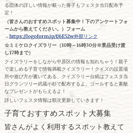
る団体の詳しい情報が載った冊子もフェスタ当日配布予
定！
（皆さんのおすすめスポット募集中！下のアンケートフォ
ームから教えてください。）フォーム
→
https://logoform.jp/f/6E52w外部リンク
☆ミミケロクイズラリー（10時～16時30分※景品受け渡
し17時まで）
クイズラリーをしながら中原区の情報も知れちゃう！親子
で楽しめる子育て情報満載クイズラリー！クイズの設置場
所や遊び方が書いてある、クイズラリー台紙はフェスタ当
日グランツリー武蔵小杉で配布するよ。ゴールすると素敵
なプレゼントがもらえるよ！
詳しいフェスタ情報は順次更新していきます！
子育ておすすめスポット大募集
皆さんがよく利用するスポット教えて