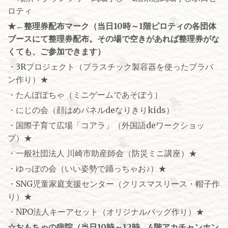
ロティ
★←整理券配布マーク（当日10時～1階ピロティの各団体
ブースにて整理券配布。その場で空きがあれば整理券がな
くても、ご参加できます）
・3Rプロジェクト（プラスチック製容器を使ったプラバ
ン作り）★
・たんぽぽちゃ（ミニゲームであそぼう）
・にじの会（顔はめパネルdeなりきりkids）
・国際子育て広場「コアラ」（外国語deワークショッ
プ）★
・一般社団法人 川崎市助産師会（防災ミニ講座）★
・ゆっぽの会（いい姿勢で踊っちゃお♪）★
・SNG児童家庭支援センター（クリスマスリース・帽子作
り）★
・NPO法人キーアセット（オリジナルバッグ作り）★
☆おもちゃの病院（当日10時～12時、4階アカチャンホン