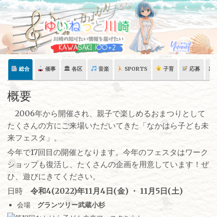
Skip
to
content
総合
催事
🏛 各区
音楽
SPORTS
子育
応募
🏛
概要
2006年から開催され、親子で楽しめるおまつりとして
たくさんの方にご来場いただいてきた「なかはら子ども未
来フェスタ」。
今年で17回目の開催となります。今年のフェスタはワーク
ショップも復活し、たくさんの企画を用意しています！ぜ
ひ、遊びにきてください。
日時
令和4(2022)年11月4日(金) ・
11月5日(土)
会場
グランツリー武蔵小杉