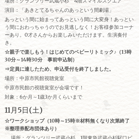
場所：グランツリー武蔵小杉 4階スマイルスクエア
演目：「あきとてるちゃんのあっという間劇場」
あっという間に始まってあっという間に大変身！あっとい
う間におわっちゃうのでお見逃しなく！お客様参加コーナ
ーあり。0才さんからお楽しみいただけます。生演奏付
き。
☆親子で楽しもう！はじめてのベビーリトミック♪
（13時
30分～14時30分 事前申込制）
⇒定員に達したため、申込受付を終了しました。
場所：中原市民館視聴覚室
中原市民館の視聴覚室が会場です！
対象：6か月～1歳3か月くらいまで
11月5日(土)
☆ワークショップ（10時～15時※材料無くなり次第終了
※整理券配布団体あり
）
場所：グランツリー武蔵小杉 1階東急武蔵小杉駅口ピ