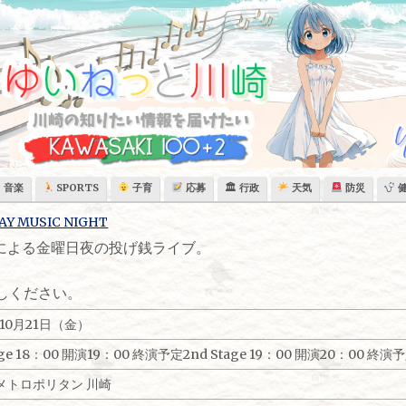
音楽
SPORTS
子育
応募
🏛 行政
天気
防災
GGS による金曜日夜の投げ銭ライブ。
しください。
年10月21日（金）
tage 18：00 開演19：00 終演予定2nd Stage 19：00 開演20：00 終演
メトロポリタン 川崎