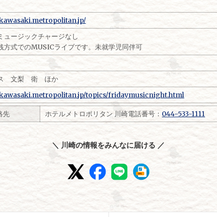
//kawasaki.metropolitan.jp/
ミュージックチャージなし
銭方式でのMUSICライブです。未就学児同伴可
ス 文梨 衛 ほか
//kawasaki.metropolitan.jp/topics/fridaymusicnight.html
絡先
ホテルメトロポリタン 川崎電話番号：
044-533-1111
＼ 川崎の情報をみんなに届ける ／