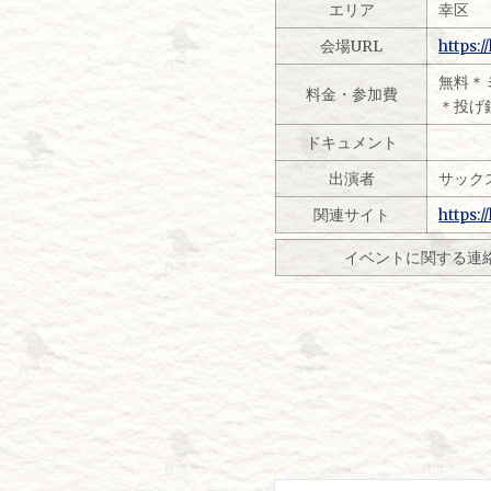
エリア
幸区
会場URL
https:
無料＊
料金・参加費
＊投げ
ドキュメント
出演者
サック
関連サイト
https:
イベントに関する連