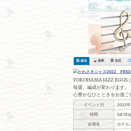
Skip
to
content
総合
催事
🏛 各区
YOKOHAMA JAZZ E
毎週、編成が変わります。
心豊かなひとときをお過ご
イベント日
2022
時間
1st S
会場名
ホテル